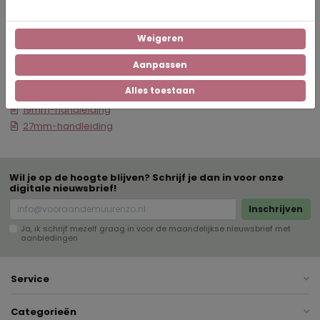
Weigeren
Aanpassen
Downloads
Alles toestaan
19mm-handleiding
27mm-handleiding
Wil je op de hoogte blijven? Schrijf je dan in voor onze
digitale nieuwsbrief!
Inschrijven
Ja, ik schrijf mezelf graag in voor de maandelijkse nieuwsbrief met
aanbiedingen
Service
Categorieën