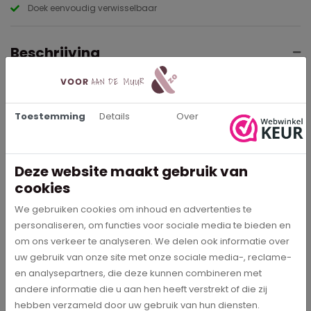
Doek eenvoudig verwisselbaar
Beschrijving
Het bloemstilleven “de omgeworpen ruiker” is geschilderd door
Abraham Mignon. Dit meesterwerk is officieel te bewonderen in
het Rijksmuseum te Amsterdam.
Toestemming
Details
Over
Wil jij dit prachtige kunstwerk aan de muur? Kies dan jouw
favoriete formaat. Staat jouw maat er niet tussen? Voer dan een
alternatief formaat in bij “ander formaat”. Wij kunnen, indien
Deze website maakt gebruik van
gewenst, het doek ook voor je bijsnijden.
cookies
We gebruiken cookies om inhoud en advertenties te
personaliseren, om functies voor sociale media te bieden en
Specificaties
om ons verkeer te analyseren. We delen ook informatie over
uw gebruik van onze site met onze sociale media-, reclame-
2244
Artikelnummer
en analysepartners, die deze kunnen combineren met
andere informatie die u aan hen heeft verstrekt of die zij
hebben verzameld door uw gebruik van hun diensten.
Abraham Mignon
Schilder