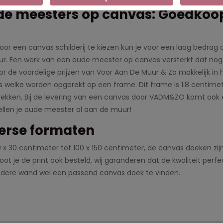
e meesters op canvas: Goedkoop
oor een canvas schilderij te kiezen kun je voor een laag bedra
eur. Een werk van een oude meester op canvas versterkt dat no
oor de voordelige prijzen van Voor Aan De Muur & Zo makkelijk in
 welke worden opgerekt op een frame. Dit frame is 1.8 centimete
ekken. Bij de levering van een canvas door VADM&ZO komt ook 
ellen je oude meester al aan de muur!
erse formaten
 x 30 centimeter tot 100 x 150 centimeter, de canvas doeken zijn
oot je de print ook besteld, wij garanderen dat de kwaliteit perfec
edere wand wel een passend canvas doek te vinden.