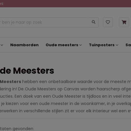
nl
Naamborden
Oude meesters
Tuinposters
Sa
de Meesters
Meesters
hebben een onbetaalbare waarde voor de meeste men
ering in! De Oude Meesters op Canvas worden haarscherp afge
ucties. Een doek van een Oude Meester is tijdloos en in veel in
 je kiezen voor een oude meester in de woonkamer, in je overkap
rwerken in verschillende stijlen zit er voor elk interieur wel een
ltaten
gevonden