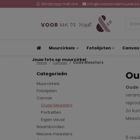
Whatsapp met ons
info@vooraandemuurenzo.
Muurcirkels
Fotolijsten
Canvas
Jouw foto op muurcirkel
Home
Canvas
Oude Meesters
Ou
Categorieën
Muurcirkels
Oude 
Fotolijsten
verand
Canvas
reprod
Oude Meesters
Zo kun
Portretten
Meeste
Eigen visual
Naamborden
Nieuwe meesters
6 resu