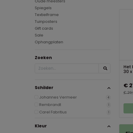
Oude meesters
Spiegels
Textielframe
Tuinposters
Gift cards
Sale
Ophangplaten
Zoeken
Het 
30 x
€ 2
Schilder
€ 29
Johannes Vermeer
4
Rembrandt
1
Carel Fabritius
1
Kleur