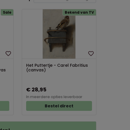
Sale
Bekend van TV
s
Het Puttertje - Carel Fabritius
vas
(canvas)
€ 28,95
In meerdere opties leverbaar
Bestel direct