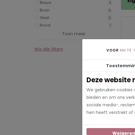
Ei
Blauw
4
Bruin
6
Geel
5
Rood
1
Toon meer
Wis alle filters
Toestemmi
Het 
Deze website 
Ver
We gebruiken cookies o
€ 2
bieden en om ons verke
In m
sociale media-, recla
hen heeft verstrekt of
Weigere