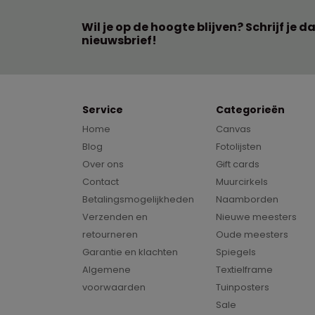
Wil je op de hoogte blijven? Schrijf je d
nieuwsbrief!
Service
Categorieën
Home
Canvas
Blog
Fotolijsten
Over ons
Gift cards
Contact
Muurcirkels
Betalingsmogelijkheden
Naamborden
Verzenden en
Nieuwe meesters
retourneren
Oude meesters
Garantie en klachten
Spiegels
Algemene
Textielframe
voorwaarden
Tuinposters
Sale