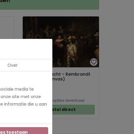
den!
Over
De Nachtwacht - Rembrandt
s)
van Rijn (canvas)
sociale media te
€ 28,95
 onze site met onze
In meerdere opties leverbaar
e informatie die u aan
Bestel direct
les toestaan