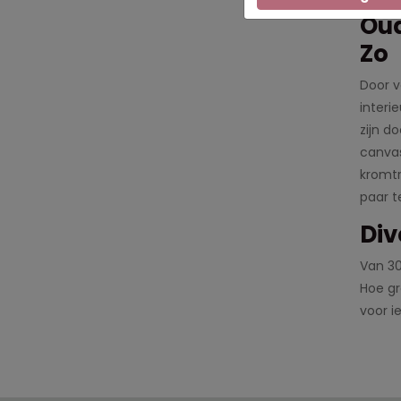
Oud
Zo
Door v
interi
zijn d
canvas
kromtr
paar t
Div
Van 30
Hoe gr
voor i