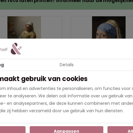
gen foto laten printen? Informeer naar de mogelijkhe
ng
Details
Melkmeisje - Johannes
Meisje met de parel -
maakt gebruik van cookies
meer (canvas)
Johannes Vermeer (canva
m inhoud en advertenties te personaliseren, om functies voor 
8,95
€ 28,95
er te analyseren. We delen ook informatie over uw gebruik van
eerdere opties leverbaar
In meerdere opties leverbaar
me- en analysepartners, die deze kunnen combineren met ander
Bestel direct
Bestel direct
 die zij hebben verzameld door uw gebruik van hun diensten.
n
Aanpassen
Al