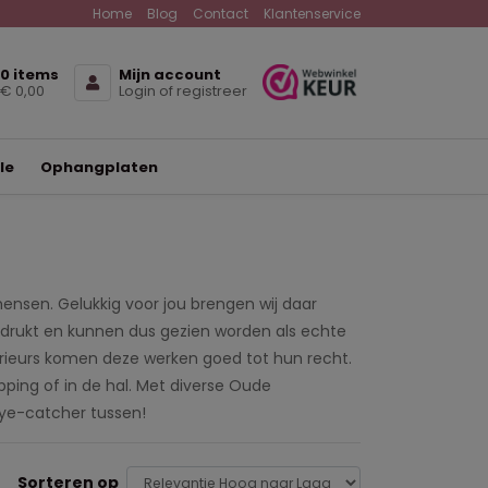
Home
Blog
Contact
Klantenservice
0 items
Mijn account
€ 0,00
Login of registreer
le
Ophangplaten
sen. Gelukkig voor jou brengen wij daar
drukt en kunnen dus gezien worden als echte
terieurs komen deze werken goed tot hun recht.
ping of in de hal. Met diverse Oude
 eye-catcher tussen!
Sorteren op