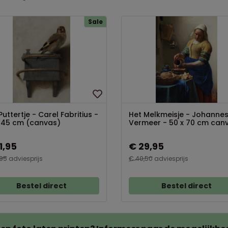
Sale
Puttertje - Carel Fabritius -
Het Melkmeisje - Johanne
 45 cm (canvas)
Vermeer - 50 x 70 cm can
1,95
€ 29,95
,95
adviesprijs
€ 40,50
adviesprijs
Bestel direct
Bestel direct