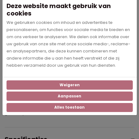
18mm dik houten frame.
Deze website maakt gebruik van
cookies
Het melkmeisje - Johannes
We gebruiken cookies om inhoud en advertenties te
Vermeer op canvas
personaliseren, om functies voor sociale media te bieden en
Het melkmeisje, ook wel "de keuken- of melkmeid" genoemd, is
om ons verkeer te analyseren. We delen ook informatie over
een schilderij van de Hollandse meester Johannes Vermeer uit
uw gebruik van onze site met onze sociale media-, reclame-
circa 1660. Bestel dit prachtige schilderij als textieldoek voorzien
en analysepartners, die deze kunnen combineren met
van textielframe. Het meisje is als zodanig te herkennen
andere informatie die u aan hen heeft verstrekt of die zij
vanwege haar eenvoudige kleding en gestreken hoofdkapje.
hebben verzameld door uw gebruik van hun diensten.
Ze staat in het midden van de afbeelding, in een kamer met aan
de linkerzijde een venster, waardoor het licht binnenvalt. Voor
haar, aan de linkerzijde en onder het venster, bevindt zich een
Weigeren
tafel, bedekt met een kleed, waarop een mand met brood, een
Aanpassen
kan, en andere waren staan. De meid schenkt melk vanuit een
kruik in een schaal die ook op tafel staat; haar aandacht is
Alles toestaan
gericht op het schenken.