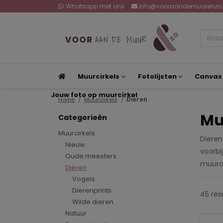
Whatsapp met ons
info@vooraandemuurenzo.
Muurcirkels
Fotolijsten
Canvas
Jouw foto op muurcirkel
Home
Muurcirkels
Dieren
Mu
Categorieën
Muurcirkels
Dieren 
Nieuw
voorbi
Oude meesters
muurci
Dieren
Vogels
Dierenprints
45 res
Wilde dieren
Natuur