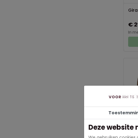
Gira
€ 2
In m
Toestemmi
Leeu
Deze website 
€ 2
We gebruiken cookies o