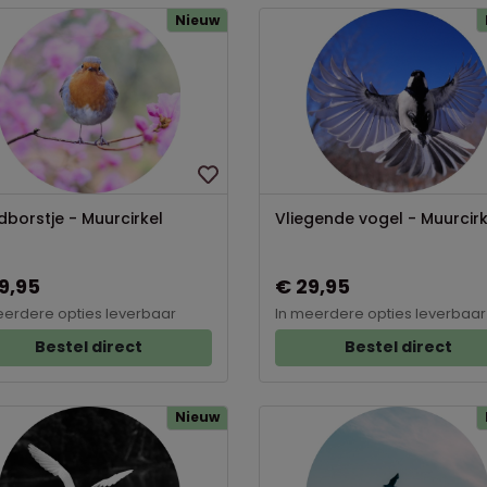
Nieuw
borstje - Muurcirkel
Vliegende vogel - Muurcirk
9,95
€ 29,95
eerdere opties leverbaar
In meerdere opties leverbaar
Bestel direct
Bestel direct
Nieuw