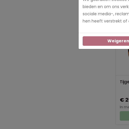
In m
bieden en om ons verke
sociale media-, recla
hen heeft verstrekt of
Weigere
Tijg
€ 2
In m