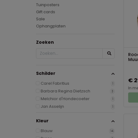
Tuinposters
Gift cards
Sale
Ophangplaten
Zoeken
Rood
Muur
Schilder
€ 2
Carel Fabritius
1
In m
Barbara Regina Dietzsch
3
Melchior d'Hondecoeter
1
Jan Asselijn
1
Kleur
Blauw
14