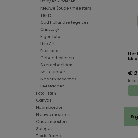
Baby en kinderen
Nieuwe (oude) meesters
Tekst
Oud Hollandse tegeltjes
Christelijk
Eigen foto
Line Art
Friesland
Het 
Geboortestenen
Muur
Sterrenbeelden
Soft outdoor
€ 2
Modern seventies
In m
Feestdagen
Fotolijsten
Canvas
Naamborden
Nieuwe meesters
Ei
Oude meesters
Spiegels
Textielframe