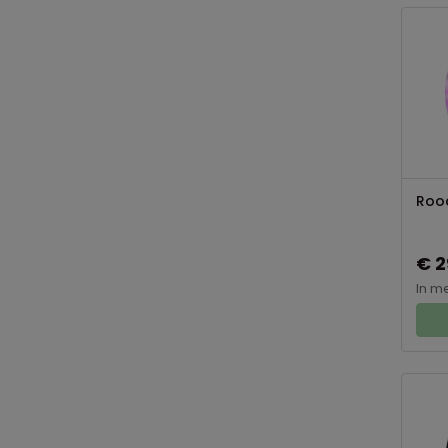
Rood
€ 2
In m