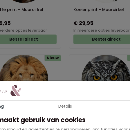
ffe print - Muurcirkel
Koeienprint - Muurcirkel
9,95
€ 29,95
eerdere opties leverbaar
In meerdere opties leverbaar
Bestel direct
Bestel direct
Nieuw
ng
Details
w - Muurcirkel
Uil - Muurcirkel
maakt gebruik van cookies
9,95
€ 29,95
m inhoud en advertenties te personaliseren, om functies voor 