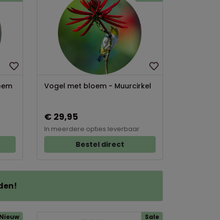
loem
Vogel met bloem - Muurcirkel
€ 29,95
In meerdere opties leverbaar
Bestel direct
den!
Nieuw
Sale