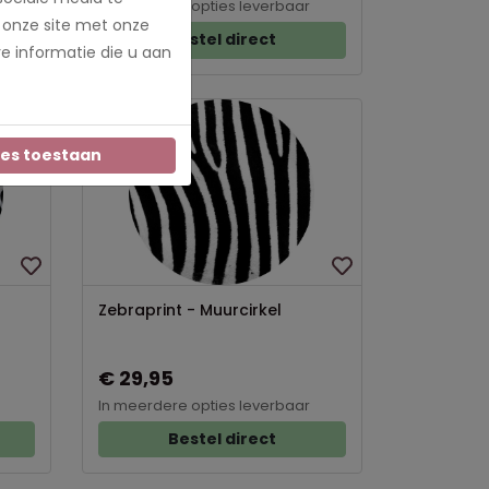
In meerdere opties leverbaar
 onze site met onze
Bestel direct
e informatie die u aan
Nieuw
les toestaan
Zebraprint - Muurcirkel
€ 29,95
In meerdere opties leverbaar
Bestel direct