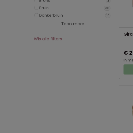
Brons
3
Bruin
30
Donkerbruin
14
Toon meer
Gira
Wis alle filters
€ 2
In m