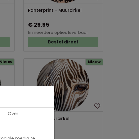
Panterprint - Muurcirkel
€ 29,95
In meerdere opties leverbaar
Bestel direct
Nieuw
Nieuw
Over
Zebra - Muurcirkel
€ 29,95
sociale media te