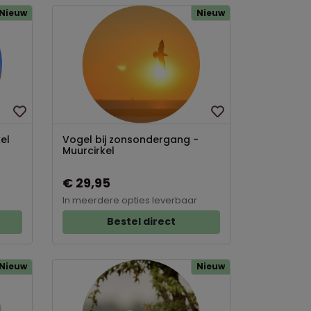
Nieuw
Nieuw
el
Vogel bij zonsondergang -
Muurcirkel
€ 29,95
In meerdere opties leverbaar
Bestel direct
Nieuw
Nieuw