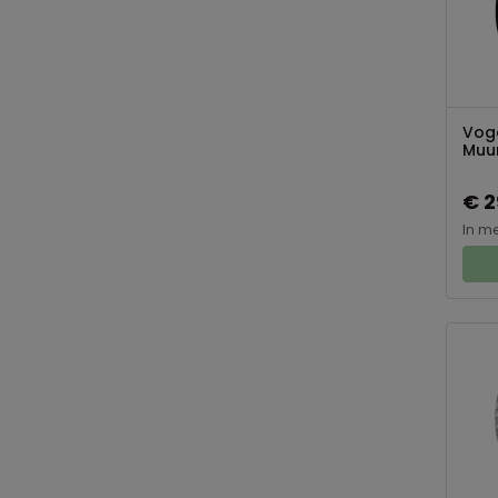
Voge
Muur
€ 2
In m