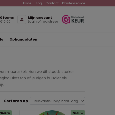
Home
Blog
Contact
Klantenservice
0 items
Mijn account
€ 0,00
Login of registreer
le
Ophangplaten
d van muurcirkels zien we dit steeds sterker
ina Dietszch of je eigen huisdier als
jk.
Sorteren op
Nieuw
Nieuw