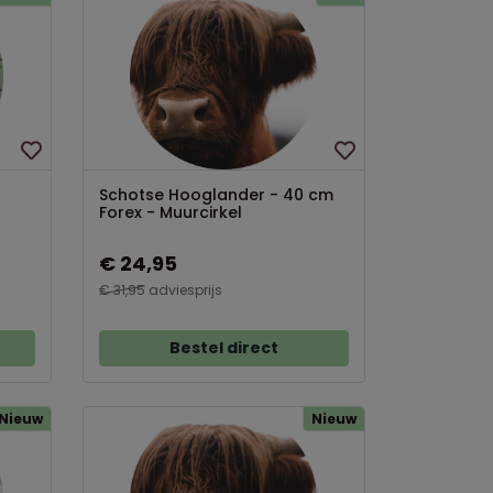
Schotse Hooglander - 40 cm
Forex - Muurcirkel
€ 24,95
€ 31,95
adviesprijs
Bestel direct
Nieuw
Nieuw