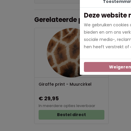
Toestemmi
Deze website 
Gerelateerde producten
We gebruiken cookies o
Nieuw
bieden en om ons verke
sociale media-, recla
hen heeft verstrekt of
Weigere
Giraffe print - Muurcirkel
€ 29,95
In meerdere opties leverbaar
Bestel direct