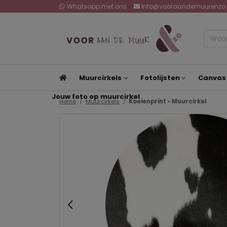
Whatsapp met ons
info@vooraandemuurenzo.
Muurcirkels
Fotolijsten
Canvas
Jouw foto op muurcirkel
Home
Muurcirkels
Koeienprint - Muurcirkel