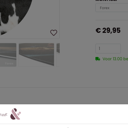
€ 29,95
Voor 13.00 b
23
, Zwart