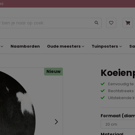
nl
Naamborden
Oude meesters
Tuinposters
Sa
Koeienp
Nieuw
Eenvoudig te
Rechtstreeks 
Uitstekende k
Formaat (diam
Materiaal