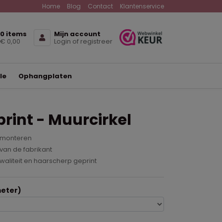
Home
Blog
Contact
Klantenservice
0 items
Mijn account
€ 0,00
Login of registreer
le
Ophangplaten
rint - Muurcirkel
 monteren
van de fabrikant
waliteit en haarscherp geprint
eter)