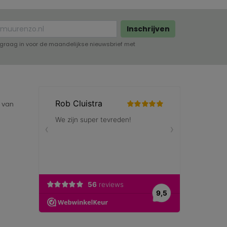
Inschrijven
lf graag in voor de maandelijkse nieuwsbrief met
e van