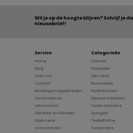
Wil je op de hoogte blijven? Schrijf je d
nieuwsbrief!
Service
Categorieën
Home
Canvas
Blog
Fotolijsten
Over ons
Gift cards
Contact
Muurcirkels
Betalingsmogelijkheden
Naamborden
Verzenden en
Nieuwe meesters
retourneren
Oude meesters
Garantie en klachten
Spiegels
Algemene
Textielframe
voorwaarden
Tuinposters