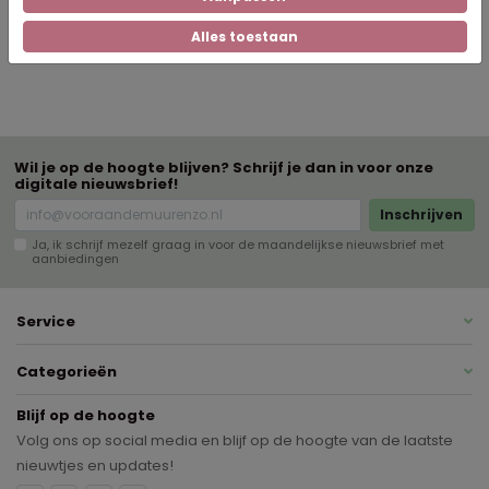
Neem in dat geval voor verdere informatie
contact
op met onze
experts.
Alles toestaan
Wil je op de hoogte blijven? Schrijf je dan in voor onze
digitale nieuwsbrief!
Inschrijven
Ja, ik schrijf mezelf graag in voor de maandelijkse nieuwsbrief met
aanbiedingen
Service
Categorieën
Blijf op de hoogte
Volg ons op social media en blijf op de hoogte van de laatste
nieuwtjes en updates!