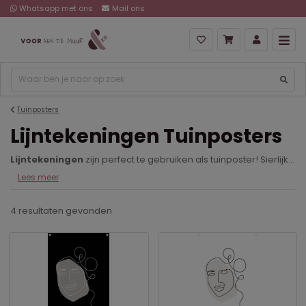
Whatsapp met ons
Mail ons
Prijs hoog naar laag
Tuinposters
Lijntekeningen Tuinposters
Lijntekeningen
zijn perfect te gebruiken als tuinposter! Sierlijk, subtiel en 100% waterbestendig dankzij het PVC-materiaal.
Lees meer
4 resultaten
gevonden