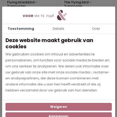
Flying blackbird -
The flying bird -
Tuinposter
Tuinposter
€ 33,95
€ 33,95
In meerdere opties leverbaar
In meerdere opties leverbaar
Toestemming
Details
Over
Bestel direct
Bestel direct
Deze website maakt gebruik van
cookies
Elegantie
We gebruiken cookies om inhoud en advertenties te
personaliseren, om functies voor sociale media te bieden en
De lijntekeningen zijn, net als de
moderne
prints, minimalistisch.
om ons verkeer te analyseren. We delen ook informatie over
Het verschil zit hem echter in de dikte van de gebruikte lijnen.
uw gebruik van onze site met onze sociale media-, reclame-
Tuinposters met lijntekeningen maken gebruik van zeer dunne
en analysepartners, die deze kunnen combineren met
lijnen wat zorgt voor een elegante uitstraling.
andere informatie die u aan hen heeft verstrekt of die zij
hebben verzameld door uw gebruik van hun diensten.
Diverse maten
Alle tuinposters zijn verkrijgbaar in verschillende maten. Zo zijn
Weigeren
alle designs liggend of staand te bestellen. Verder kun je er ook
voor kiezen om je eigen foto af te laten drukken als tuinposter.
Aanpassen