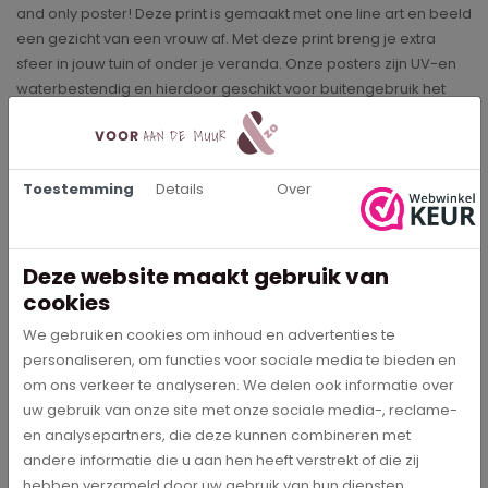
and only poster! Deze print is gemaakt met one line art en beeld
een gezicht van een vrouw af. Met deze print breng je extra
sfeer in jouw tuin of onder je veranda. Onze posters zijn UV-en
waterbestendig en hierdoor geschikt voor buitengebruik het
hele jaar door.
Buitenposters
Toestemming
Details
Over
Onze buitenposters hebben een hoge kleurechtheid waardoor
de prints op de poster heel duidelijk en mooi bedrukt kunnen
worden. De posters kun je heel eenvoudig bevestigen aan je
schutting of balkon met behulp van de ringen die in de print
Deze website maakt gebruik van
zitten. Bij het formaat 80x120 en 100x150 zitten de ringen om de
cookies
30cm en bij de overige formaten zit in elke hoek een ring.
We gebruiken cookies om inhoud en advertenties te
De verzendkosten van onze prints zijn gratis en op werkdagen
personaliseren, om functies voor sociale media te bieden en
voor 18.00 uur besteld, is morgen in huis!
om ons verkeer te analyseren. We delen ook informatie over
uw gebruik van onze site met onze sociale media-, reclame-
en analysepartners, die deze kunnen combineren met
andere informatie die u aan hen heeft verstrekt of die zij
Specificaties
hebben verzameld door uw gebruik van hun diensten.