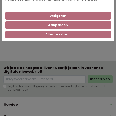
5410
Artikelnummer
Weigeren
pvc-doek
Materiaal lijst
Aanpassen
Alles toestaan
Staand
Oriëntatie
Wil je op de hoogte blijven? Schrijf je dan in voor onze
digitale nieuwsbrief!
Inschrijven
Ja, ik schrijf mezelf graag in voor de maandelijkse nieuwsbrief met
aanbiedingen
Service