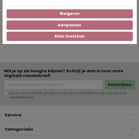
Weigeren
pvc-doek
Materiaal lijst
Aanpassen
Staand
Oriëntatie
Alles toestaan
Wil je op de hoogte blijven? Schrijf je dan in voor onze
digitale nieuwsbrief!
Inschrijven
Ja, ik schrijf mezelf graag in voor de maandelijkse nieuwsbrief met
aanbiedingen
Service
Categorieën