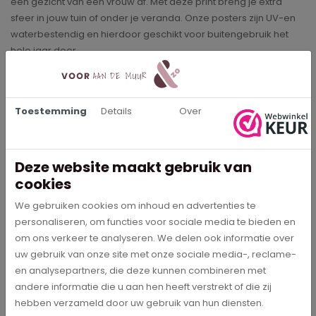
een gezicht van een vrouw af. Met deze print breng je extra
sfeer in jouw tuin of onder je veranda. Onze posters zijn UV-en
waterbestendig en hierdoor geschikt voor buitengebruik het
hele jaar door.
Buitenposters
Onze buitenposters hebben een hoge kleurechtheid waardoor
Toestemming
Details
Over
de prints op de poster heel duidelijk en mooi bedrukt kunnen
worden. De posters kun je heel eenvoudig bevestigen aan je
schutting of balkon met behulp van de ringen die in de print
Deze website maakt gebruik van
zitten. Bij het formaat 80x120 en 100x150 zitten de ringen om de
30cm en bij de overige formaten zit in elke hoek een ring.
cookies
We gebruiken cookies om inhoud en advertenties te
De verzendkosten van onze prints zijn gratis en op werkdagen
personaliseren, om functies voor sociale media te bieden en
voor 18.00 uur besteld, is morgen in huis!
om ons verkeer te analyseren. We delen ook informatie over
uw gebruik van onze site met onze sociale media-, reclame-
en analysepartners, die deze kunnen combineren met
Specificaties
andere informatie die u aan hen heeft verstrekt of die zij
hebben verzameld door uw gebruik van hun diensten.
5418
Artikelnummer