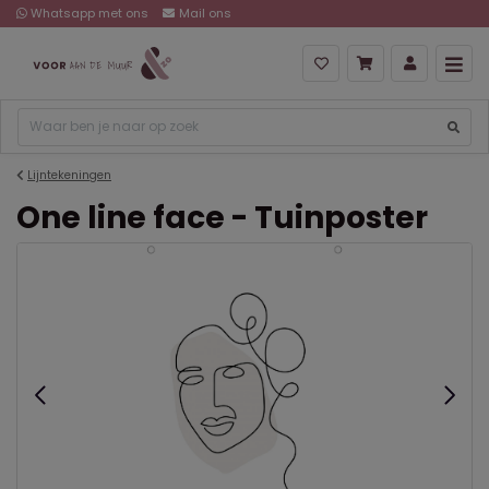
Whatsapp met ons
Mail ons
Lijntekeningen
One line face - Tuinposter