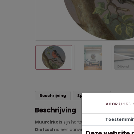
Beschrijving
Specificaties
Beschrijving
Toestemmi
Muurcirkels
zijn hartstikke leuk om alleen of 
Dietzsch
is een aanwinst voor ieder interieur.
Deze website 