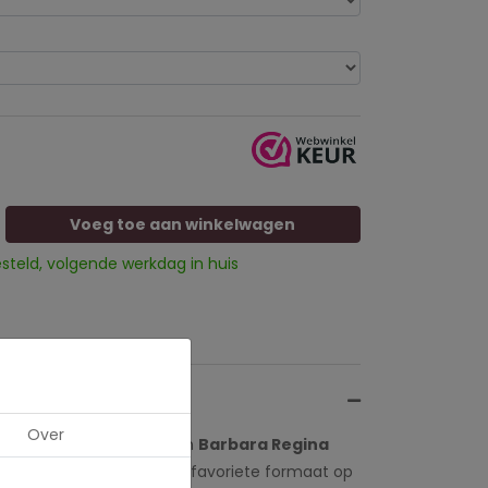
Voeg toe aan winkelwagen
esteld, volgende werkdag in huis
Over
 te leuken.
Goudvink
van
Barbara Regina
beeld. Te bestellen in je favoriete formaat op