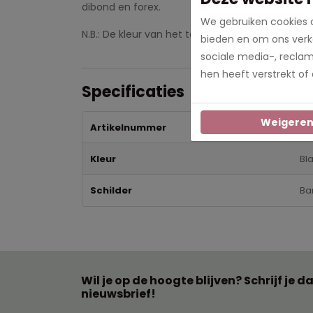
dibond en forex.
We gebruiken cookies o
N.B.: De kleur van het te ontvangen product kan l
bieden en om ons verke
sociale media-, recla
hen heeft verstrekt of
Specificaties
Weigere
Artikelnummer
501
Kleur
Bla
Schilder
Ba
Wil je op de hoogte blijven? Schrijf je d
nieuwsbrief!