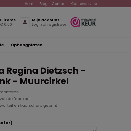
Home
Blog
Contact
Klantenservice
0 items
Mijn account
€ 0,00
Login of registreer
le
Ophangplaten
 Regina Dietzsch -
nk - Muurcirkel
 monteren
van de fabrikant
waliteit en haarscherp geprint
eter)