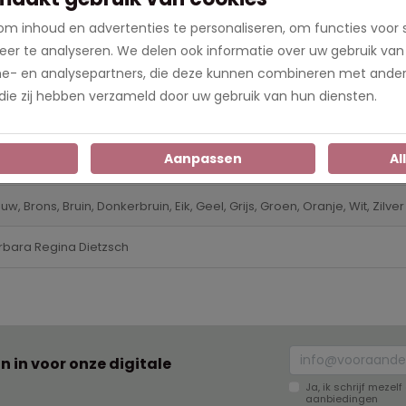
m inhoud en advertenties te personaliseren, om functies voor 
ichtelijk afwijken van de kleur die op de website te zien is.
er te analyseren. We delen ook informatie over uw gebruik van
me- en analysepartners, die deze kunnen combineren met ander
 die zij hebben verzameld door uw gebruik van hun diensten.
n
Aanpassen
Al
718
uw, Brons, Bruin, Donkerbruin, Eik, Geel, Grijs, Groen, Oranje, Wit, Zilver
rbara Regina Dietzsch
an in voor onze digitale
Ja, ik schrijf meze
aanbiedingen