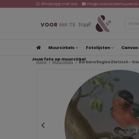
Whatsapp met ons
info@vooraandemuurenzo.
Muurcirkels
Fotolijsten
Canvas
Jouw foto op muurcirkel
Home
Muurcirkels
Barbara Regina Dietzsch - Gou