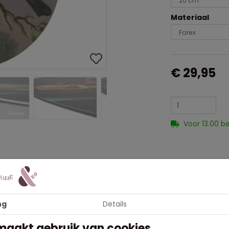
Materiaal
€ 29,95
Voor 13.00 b
ng
Details
in combinatie met andere cirkels op te hangen om je interieur op
 Op deze wandcirkel staat een prachtige goudvink op een tak afge
maakt gebruik van cookies