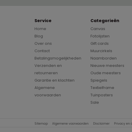
Service
Categorieën
Home
Canvas
Blog
Fotolijsten
Over ons
Gift cards
Contact
Muurcirkels
Betalingsmogelijkheden
Naamborden
Verzenden en
Nieuwe meesters
retourneren
Oude meesters
Garantie en klachten
Spiegels
Algemene
Textielframe
voorwaarden
Tuinposters
Sale
Sitemap
Algemene voorwaarden
Disclaimer
Privacy en 