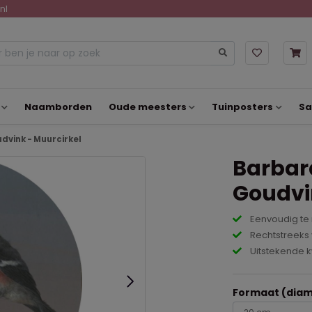
nl
Naamborden
Oude meesters
Tuinposters
Sa
dvink - Muurcirkel
Barbara
Goudvi
Eenvoudig te
Rechtstreeks 
Uitstekende k
Formaat (diam