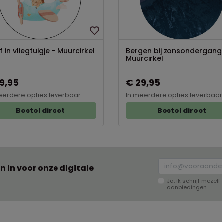
f in vliegtuigje - Muurcirkel
Bergen bij zonsondergang
Muurcirkel
9,95
€ 29,95
eerdere opties leverbaar
In meerdere opties leverbaar
Bestel direct
Bestel direct
an in voor onze digitale
Ja, ik schrijf meze
aanbiedingen