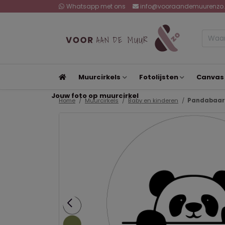
Whatsapp met ons
info@vooraandemuurenzo.
Muurcirkels
Fotolijsten
Canvas
Jouw foto op muurcirkel
Home
Muurcirkels
Baby en kinderen
Pandabaar 