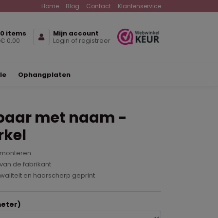
Home
Blog
Contact
Klantenservice
0 items
Mijn account
€ 0,00
Login of registreer
le
Ophangplaten
aar met naam -
rkel
 monteren
van de fabrikant
waliteit en haarscherp geprint
eter)