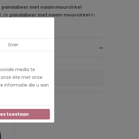
e
pandabeer met naam muurcirkel
at de
pandabeer met naam
muurcirkel
in
eld ter controle.
Over
sociale media te
 onze site met onze
e informatie die u aan
les toestaan