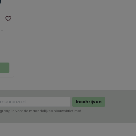
 -
Inschrijven
lf graag in voor de maandelijkse nieuwsbrief met