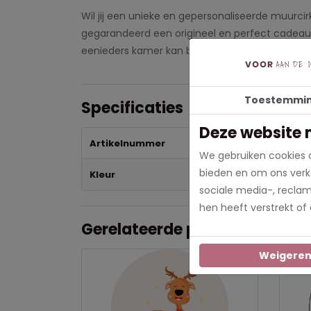
Wil jij een unieke en gepersonaliseerde muurcir
gegarandeerd een origineel en perfect cadeau 
eenieders kamer kan blinken!
Let op!
Geef tijd
Toestemmi
Specificaties
Deze website 
Artikelnummer
09
We gebruiken cookies o
bieden en om ons verke
Kleur
Bla
sociale media-, recla
hen heeft verstrekt of
Gerelateerde producten
Weigere
Nieuw