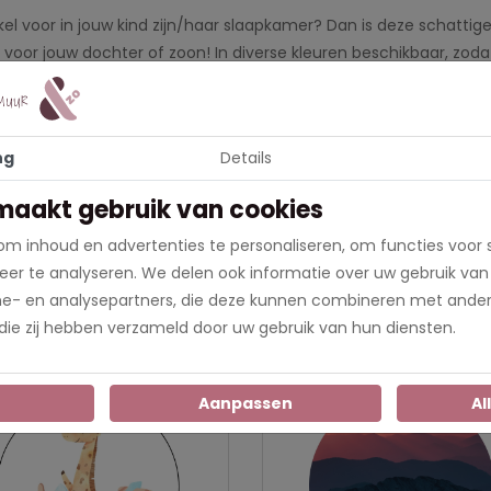
kel voor in jouw kind zijn/haar slaapkamer? Dan is deze schattig
voor jouw dochter of zoon! In diverse kleuren beschikbaar, zod
ens de checkout de gewenste naam aan en wij sturen een voorbe
ng
Details
maakt gebruik van cookies
1298213
m inhoud en advertenties te personaliseren, om functies voor 
er te analyseren. We delen ook informatie over uw gebruik van
uw, Bruin, Groen, Roze, Wit, Beige, Lila, Mintgroen
me- en analysepartners, die deze kunnen combineren met ander
 die zij hebben verzameld door uw gebruik van hun diensten.
n
Aanpassen
Al
Nieuw