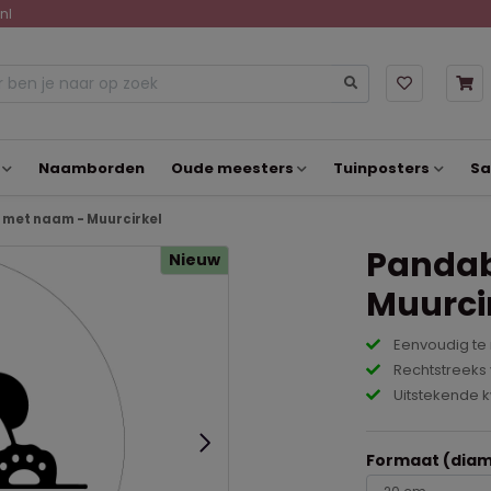
nl
Naamborden
Oude meesters
Tuinposters
Sa
met naam - Muurcirkel
Pandab
Nieuw
Muurci
Eenvoudig te
Rechtstreeks 
Uitstekende k
Formaat (diam