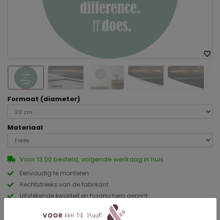
Formaat (diameter)
Materiaal
Voor 13.00 besteld, volgende werkdag in huis
Eenvoudig te monteren
Rechtstreeks van de fabrikant
Uitstekende kwaliteit en haarscherp geprint