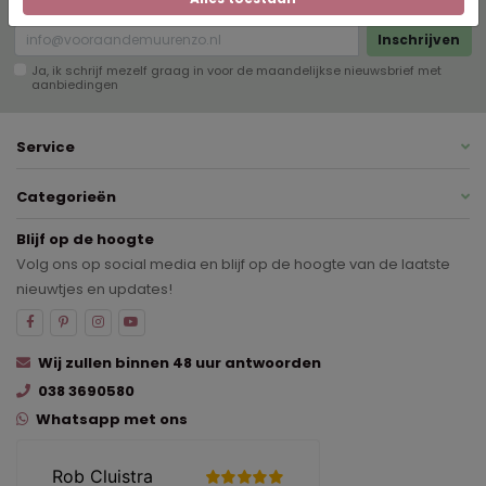
digitale nieuwsbrief!
Inschrijven
Ja, ik schrijf mezelf graag in voor de maandelijkse nieuwsbrief met
aanbiedingen
Service
Categorieën
Blijf op de hoogte
Volg ons op social media en blijf op de hoogte van de laatste
nieuwtjes en updates!
Wij zullen binnen 48 uur antwoorden
038 3690580
Whatsapp met ons