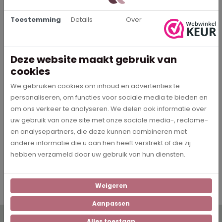
Beschrijving
Toestemming
Details
Over
Op zoek naar een inspirerende quote voor aan de muur? Ga
voor de muurcirkel 'Act as if what you do makes a difference. It
does.'. Wat jij doet maakt verschil en dat geldt voor iedereen.
De muurcirkel is verkrijgbaar in veel verschillende formaten op
Deze website maakt gebruik van
dibond en forex.
cookies
We gebruiken cookies om inhoud en advertenties te
personaliseren, om functies voor sociale media te bieden en
Specificaties
om ons verkeer te analyseren. We delen ook informatie over
uw gebruik van onze site met onze sociale media-, reclame-
en analysepartners, die deze kunnen combineren met
0187
Artikelnummer
andere informatie die u aan hen heeft verstrekt of die zij
hebben verzameld door uw gebruik van hun diensten.
Groen, Wit
Kleur
Weigeren
Aanpassen
Wil je op de hoogte blijven? Schrijf je dan in voor onze
Alles toestaan