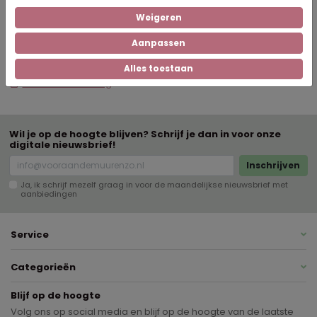
Weigeren
Downloads
Aanpassen
19mm-handleiding
Alles toestaan
27mm-handleiding
Wil je op de hoogte blijven? Schrijf je dan in voor onze
digitale nieuwsbrief!
Inschrijven
Ja, ik schrijf mezelf graag in voor de maandelijkse nieuwsbrief met
aanbiedingen
Service
Categorieën
Blijf op de hoogte
Volg ons op social media en blijf op de hoogte van de laatste