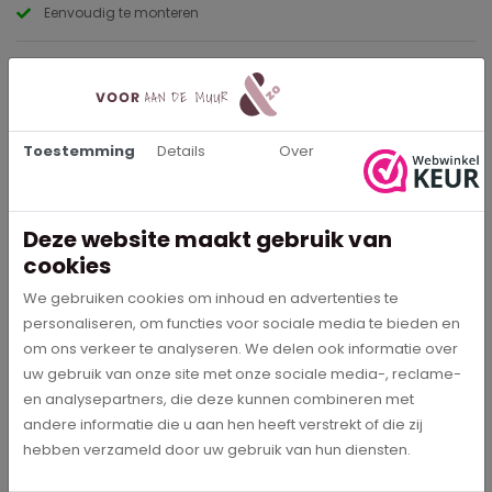
Eenvoudig te monteren
Beschrijving
In een geribde glazen vaas is een indrukwekkend boeket van
tulpen, rozen, irissen, akeleien en koekoeks- bloemen. Een
Toestemming
Details
Over
stilleven met bloemen gemaakt door Balthasar van der Ast. Een
geweldige aanwinst voor de woonkamer, slaapkamer of voor
op kantoor.
Deze website maakt gebruik van
cookies
We gebruiken cookies om inhoud en advertenties te
Specificaties
personaliseren, om functies voor sociale media te bieden en
om ons verkeer te analyseren. We delen ook informatie over
2407
Artikelnummer
uw gebruik van onze site met onze sociale media-, reclame-
en analysepartners, die deze kunnen combineren met
Balthasar van der Ast
andere informatie die u aan hen heeft verstrekt of die zij
Schilder
hebben verzameld door uw gebruik van hun diensten.