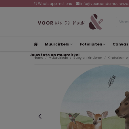
Whatsapp met ons
info@vooraandemuurenzo.
Muurcirkels
Fotolijsten
Canvas
Jouw foto op muurcirkel
Home
Muurcirkels
Baby en kinderen
Kinderkamer