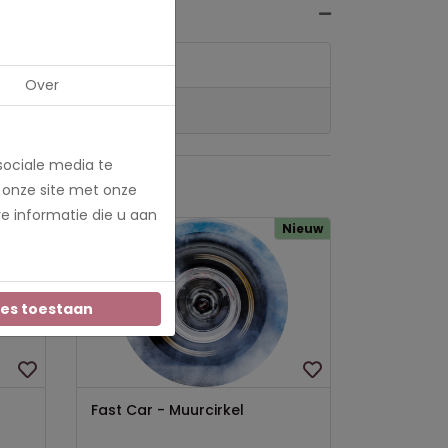
Over
sociale media te
 onze site met onze
e informatie die u aan
Nieuw
Nieuw
les toestaan
Fast Car - Muurcirkel
Tropische