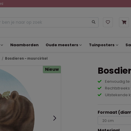
nl
Naamborden
Oude meesters
Tuinposters
Sa
Bosdieren - muurcirkel
Bosdier
Nieuw
Eenvoudig te
Rechtstreeks 
Uitstekende k
Formaat (diam
Materiaal