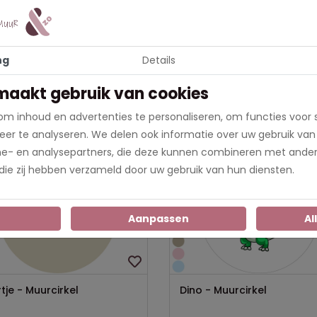
23
ng
Details
uw, Bruin, Donkerbruin, Groen, Wit
maakt gebruik van cookies
m inhoud en advertenties te personaliseren, om functies voor 
er te analyseren. We delen ook informatie over uw gebruik van
me- en analysepartners, die deze kunnen combineren met ander
Nieuw
 die zij hebben verzameld door uw gebruik van hun diensten.
n
Aanpassen
Al
tje - Muurcirkel
Dino - Muurcirkel