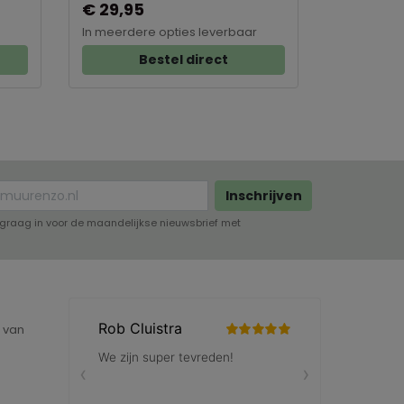
€ 29,95
€ 29,95
In meerdere opties leverbaar
In meerder
Bestel direct
B
Inschrijven
lf graag in voor de maandelijkse nieuwsbrief met
e van