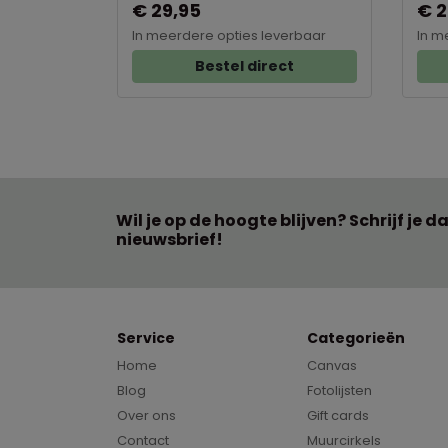
€ 29,95
€ 2
In meerdere opties leverbaar
In m
Bestel direct
Wil je op de hoogte blijven? Schrijf je d
nieuwsbrief!
Service
Categorieën
Home
Canvas
Blog
Fotolijsten
Over ons
Gift cards
Contact
Muurcirkels