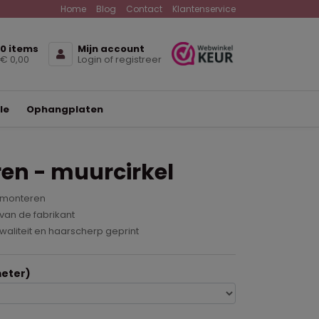
Home
Blog
Contact
Klantenservice
0 items
Mijn account
€ 0,00
Login of registreer
le
Ophangplaten
en - muurcirkel
 monteren
van de fabrikant
waliteit en haarscherp geprint
eter)