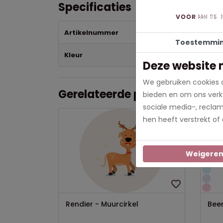
Specificaties
Artikelnummer
57
Toestemmi
Kleur
Bla
Deze website 
We gebruiken cookies o
Gerelateerde producten
bieden en om ons verke
sociale media-, recla
Nieuw
hen heeft verstrekt of
Weigere
Rendier - Muurcirkel
Beer