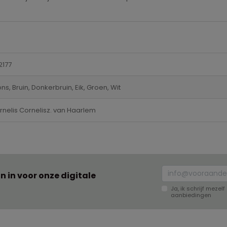
2177
ns, Bruin, Donkerbruin, Eik, Groen, Wit
rnelis Cornelisz. van Haarlem
an in voor onze digitale
Ja, ik schrijf meze
aanbiedingen