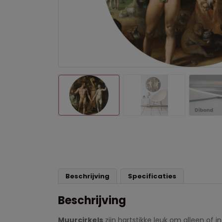
Beschrijving
Specificaties
Beschrijving
Muurcirkels
zijn hartstikke leuk om alleen of 