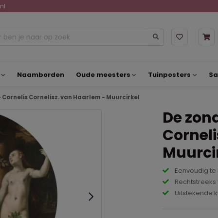
nl
Naamborden
Oude meesters
Tuinposters
Sa
 Cornelis Cornelisz. van Haarlem - Muurcirkel
De zond
Corneli
Muurci
Eenvoudig te
Rechtstreeks 
Uitstekende k