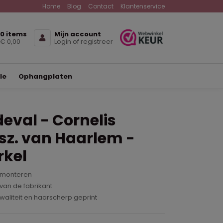
Home
Blog
Contact
Klantenservice
0 items
Mijn account
€ 0,00
Login of registreer
le
Ophangplaten
eval - Cornelis
sz. van Haarlem -
rkel
 monteren
van de fabrikant
waliteit en haarscherp geprint