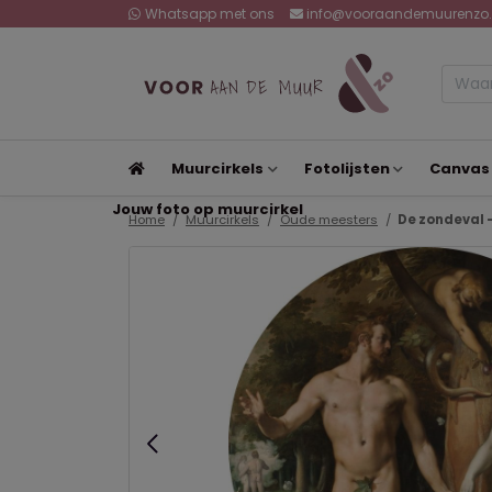
Whatsapp met ons
info@vooraandemuurenzo.
Muurcirkels
Fotolijsten
Canvas
Jouw foto op muurcirkel
Home
Muurcirkels
Oude meesters
De zondeval -