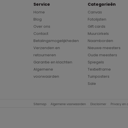
Service
Categorieën
Home
Canvas
Blog
Fotolijsten
Over ons
Gift cards
Contact
Muurcirkels
Betalingsmogelijkheden
Naamborden
Verzenden en
Nieuwe meesters
retourneren
Oude meesters
Garantie en klachten
Spiegels
Algemene
Textielframe
voorwaarden
Tuinposters
Sale
Sitemap
Algemene voorwaarden
Disclaimer
Privacy en 