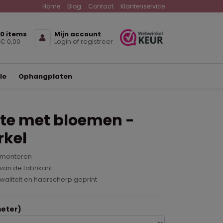
Home
Blog
Contact
Klantenservice
0 items
Mijn account
€ 0,00
Login of registreer
le
Ophangplaten
te met bloemen -
rkel
 monteren
van de fabrikant
waliteit en haarscherp geprint
eter)