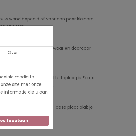
n jouw wand bepaald of voor een paar kleinere
ond en Forex.
rn is de muurcirkel niet zwaar en daardoor
Over
sociale media te
r. Dankzij de stralend witte toplaag is Forex
 onze site met onze
de bevestigingsmateriaal.
e informatie die u aan
ing en een ophangplaat, deze plaat plak je
 de muur schuiven.
les toestaan