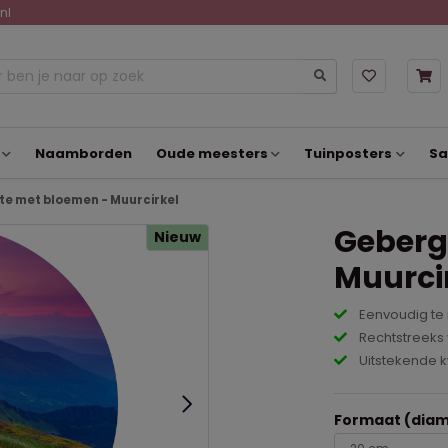
nl
Naamborden
Oude meesters
Tuinposters
Sa
e met bloemen - Muurcirkel
Geberg
Nieuw
Muurci
Eenvoudig te
Rechtstreeks 
Uitstekende k
Formaat (diam