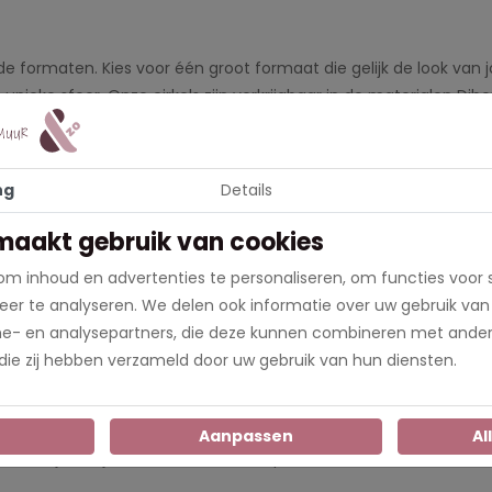
ende formaten. Kies voor één groot formaat die gelijk de look va
unieke sfeer. Onze cirkels zijn verkrijgbaar in de materialen Dib
e speciale combinatie van aluminium met een zwarte kunststof ke
ng
Details
ijgeleverde bevestingsmateriaal.
maakt gebruik van cookies
m inhoud en advertenties te personaliseren, om functies voor 
al. Het is gemaakt van een geschuimd PVC met een lichte structuu
er te analyseren. We delen ook informatie over uw gebruik van
 is heel eenvoudig aan de muur te monteren met het bijgelever
me- en analysepartners, die deze kunnen combineren met ander
 die zij hebben verzameld door uw gebruik van hun diensten.
phangsysteem. Het ophangsysteem bestaat uit een muurbevestig
r rustig en daarna kun je de muurcirkel zo in de bevestiging aan
n
Aanpassen
Al
ichtelijk afwijken van de kleur die op de website te zien is.