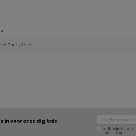
04
auw, Paars, Roze
an in voor onze digitale
Ja, ik schrijf meze
aanbiedingen