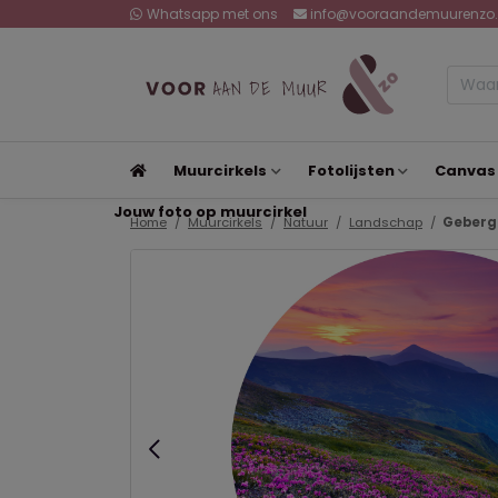
Whatsapp met ons
info@vooraandemuurenzo.
Muurcirkels
Fotolijsten
Canvas
Jouw foto op muurcirkel
Home
Muurcirkels
Natuur
Landschap
Gebergt