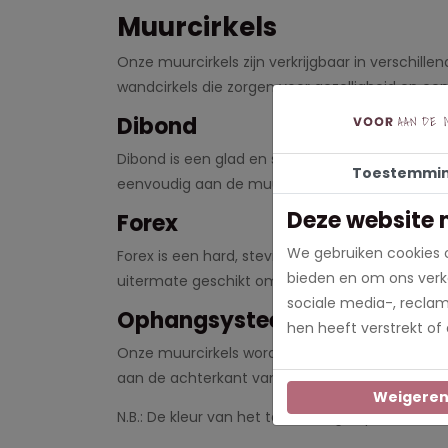
Muurcirkels
Onze muurcirkels zijn verkrijgbaar in verschill
wandcirkels die zorgen voor gezelligheid en een 
Dibond
Dibond is een glad en stevige plaat. Dankzij d
Toestemmi
eenvoudig aan de muur te monteren met het b
Deze website 
Forex
We gebruiken cookies o
Forex is een hard, stevig en toch licht materia
bieden en om ons verke
uitermate geschikt om te beprinten. Ook Forex
sociale media-, recla
Ophangsysteem
hen heeft verstrekt of
Onze muurcirkels worden geleverd inclusief o
aan de achterkant van de cirkel, laat dit 24 uu
Weigere
N.B.: De kleur van het te ontvangen product kan l