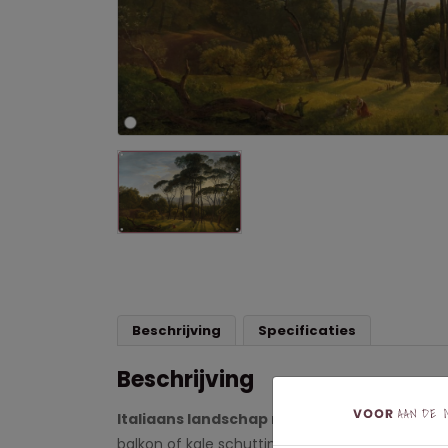
Beschrijving
Specificaties
Beschrijving
Italiaans landschap met parasoldennen
va
balkon of kale schutting op met één van onze t