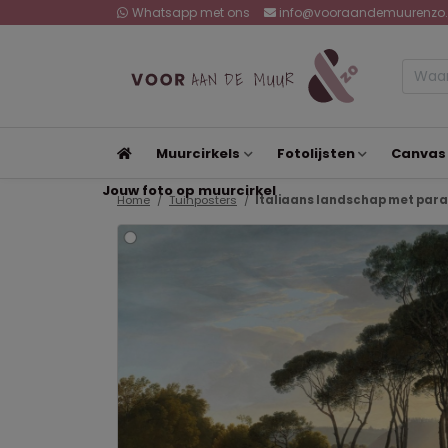
Whatsapp met ons
info@vooraandemuurenzo.
Muurcirkels
Fotolijsten
Canvas
Jouw foto op muurcirkel
Home
Tuinposters
Italiaans landschap met para