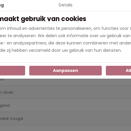
ng
Details
nposter
maakt gebruik van cookies
d. Hierdoor blijven deze van prachtige kwaliteit in weer en win
m inhoud en advertenties te personaliseren, om functies voor 
0x150 zitten de ringen om de 30cm en bij de overige formaten zit 
er te analyseren. We delen ook informatie over uw gebruik van
op werkdagen voor 18.00 uur besteld, is morgen in huis!
me- en analysepartners, die deze kunnen combineren met ander
 die zij hebben verzameld door uw gebruik van hun diensten.
n
Aanpassen
Al
20
c-doek
ggend
ndrik Voogd