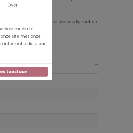
Over
d! De poster bevestig je heel eenvoudig met de
sociale media te
in elke hoek een ring.
 onze site met onze
e informatie die u aan
les toestaan