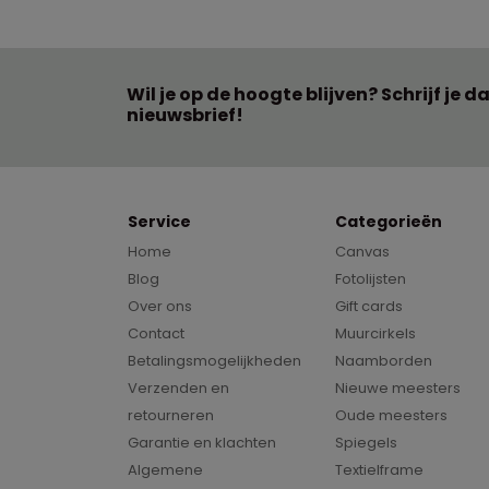
Wil je op de hoogte blijven? Schrijf je d
nieuwsbrief!
Service
Categorieën
Home
Canvas
Blog
Fotolijsten
Over ons
Gift cards
Contact
Muurcirkels
Betalingsmogelijkheden
Naamborden
Verzenden en
Nieuwe meesters
retourneren
Oude meesters
Garantie en klachten
Spiegels
Algemene
Textielframe