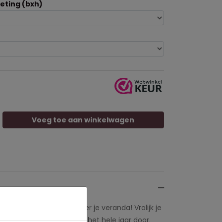
ting (bxh)
Voeg toe aan winkelwagen
 sfeer in je tuin of onder je veranda! Vrolijk je
hikt voor buitengebruik het hele jaar door.