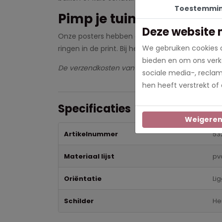
Toestemmi
Pimp je tuin met een tui
Deze website 
Onze posters hebben een hele hoge kleurechthei
We gebruiken cookies o
ringen in de print. Bij het formaat 80x120 en 10
bieden en om ons verke
De verzendkosten van onze prints zijn gratis en 
sociale media-, recla
hen heeft verstrekt of
Specificaties
Weigere
Artikelnummer
53
Materiaal lijst
pv
Oriëntatie
Li
Schilder
He