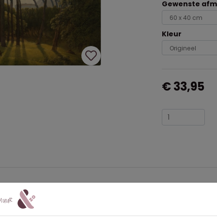
Gewenste afme
Kleur
€ 33,95
n
Hendrik Voogd
als
tuinposter
? Met deze buitenposter breng je
offe doeken. De poster is UV-en waterbestendig en hierdoor gesc