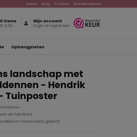
Home
Blog
Contact
Klantenservice
0 items
Mijn account
€ 0,00
Login of registreer
le
Ophangplaten
ans landschap met
ldennen - Hendrik
- Tuinposter
 monteren
van de fabrikant
waliteit en haarscherp geprint