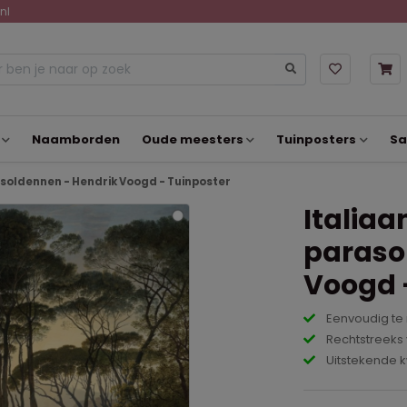
nl
Naamborden
Oude meesters
Tuinposters
Sa
soldennen - Hendrik Voogd - Tuinposter
Italia
paraso
Voogd 
Eenvoudig te
Rechtstreeks 
Uitstekende k