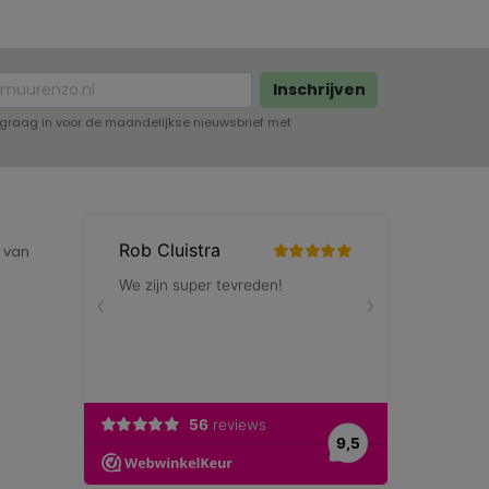
Inschrijven
lf graag in voor de maandelijkse nieuwsbrief met
e van