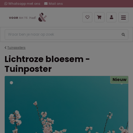
Whatsapp met ons
Mail ons
Tuinposters
Lichtroze bloesem -
Tuinposter
Nieuw