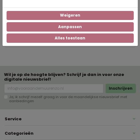
5375
Artikelnummer
Weigeren
pvc-doek
Materiaal lijst
Aanpassen
Alles toestaan
Staand
Oriëntatie
Wil je op de hoogte blijven? Schrijf je dan in voor onze
digitale nieuwsbrief!
Inschrijven
Ja, ik schrijf mezelf graag in voor de maandelijkse nieuwsbrief met
aanbiedingen
Service
Categorieën