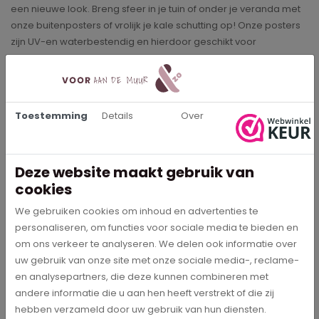
een nieuwe look. Breng sfeer in je tuin of onder je veranda met
onze buitenposters of vrolijk je kale schutting op! Onze posters
zijn UV-en waterbestendig en hierdoor geschikt voor
buitengebruik het hele jaar door.
Buitenposters
Onze
buitenposters
hebben een hoge kleurechtheid
Toestemming
Details
Over
waardoor de prints op de poster heel duidelijk en mooi bedrukt
kunnen worden. De posters kun je heel eenvoudig bevestigen
aan je schutting of balkon met behulp van de ringen die in de
Deze website maakt gebruik van
print zitten. Bij het formaat 80x120 en 100x150 zitten de ringen om
cookies
de 30cm en bij de overige formaten zit in elke hoek een ring.
We gebruiken cookies om inhoud en advertenties te
De verzendkosten van onze prints zijn gratis en op werkdagen
personaliseren, om functies voor sociale media te bieden en
voor 18.00 uur besteld, is morgen in huis!
om ons verkeer te analyseren. We delen ook informatie over
uw gebruik van onze site met onze sociale media-, reclame-
en analysepartners, die deze kunnen combineren met
Specificaties
andere informatie die u aan hen heeft verstrekt of die zij
hebben verzameld door uw gebruik van hun diensten.