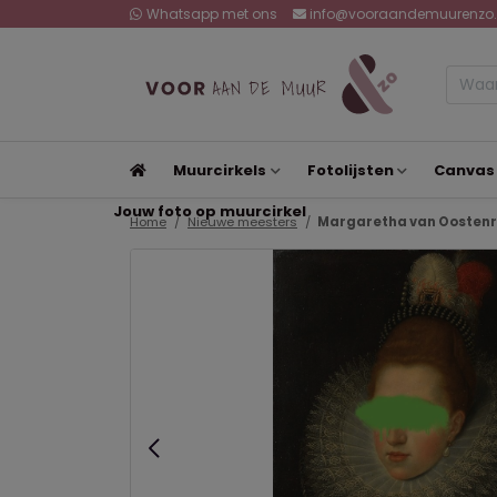
Whatsapp met ons
info@vooraandemuurenzo.
Muurcirkels
Fotolijsten
Canvas
Jouw foto op muurcirkel
Home
Nieuwe meesters
Margaretha van Oostenrij