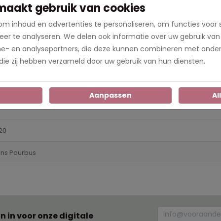
maakt gebruik van cookies
aat. Staat jouw maat er niet tussen? Voer dan een alternatief fo
m inhoud en advertenties te personaliseren, om functies voor 
er te analyseren. We delen ook informatie over uw gebruik van
 haar echtgenoot Filips III. Op dit portret heeft Margaretha moo
me- en analysepartners, die deze kunnen combineren met ander
meesterwerk met dit prachtige schilderij. Een geweldige aanwi
 die zij hebben verzameld door uw gebruik van hun diensten.
n
Aanpassen
Al
20
ans Pourbus
an in voor onze digitale