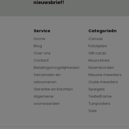
nieuwsbrief!
Service
Categorieën
Home
Canvas
Blog
Fotolijsten
Over ons
Gift cards
Contact
Muurcirkels
Betalingsmogelijkheden
Naamborden
Verzenden en
Nieuwe meesters
retourneren
Oude meesters
Garantie en klachten
Spiegels
Algemene
Textielframe
voorwaarden
Tuinposters
Sale