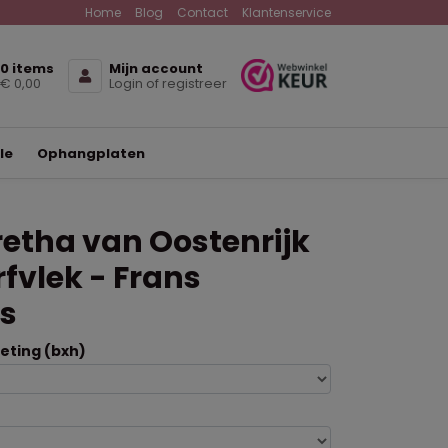
Home
Blog
Contact
Klantenservice
0 items
Mijn account
€ 0,00
Login of registreer
le
Ophangplaten
etha van Oostenrijk
fvlek - Frans
s
ting (bxh)