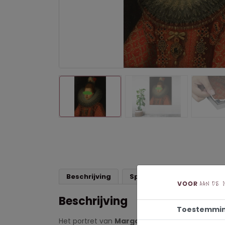
Beschrijving
Specificaties
Beschrijving
Toestemmi
Het portret van
Margaretha van Oostenrijk
i