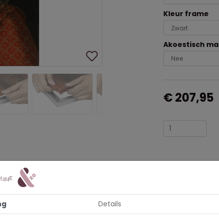
Kleur frame
Akoestisch ma
€ 207,95
ng
Details
s geschilderd door Frans Pourbus een Brabantse kunstschilder. W