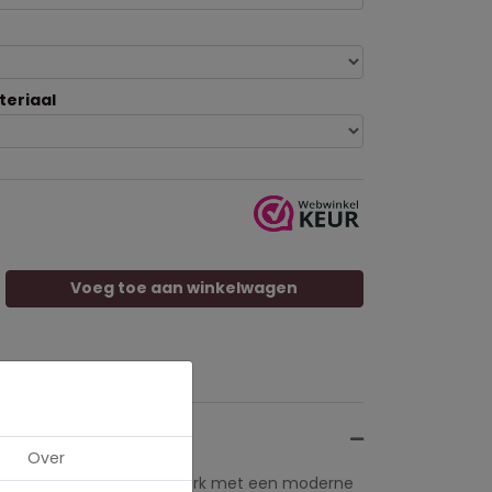
teriaal
Voeg toe aan winkelwagen
Over
il jij dit prachtige kunstwerk met een moderne