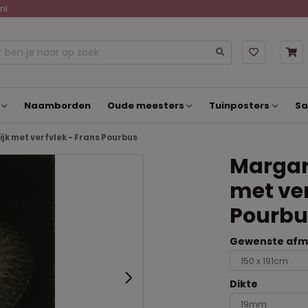
nl
Naamborden
Oude meesters
Tuinposters
Sa
k met verfvlek - Frans Pourbus
Margar
met ver
Pourbu
Gewenste afme
Dikte