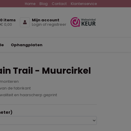
Home
Blog
Contact
Klantenservice
0 items
Mijn account
€ 0,00
Login of registreer
le
Ophangplaten
n Trail - Muurcirkel
 monteren
van de fabrikant
waliteit en haarscherp geprint
eter)