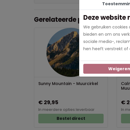
Toestemmi
Deze website 
Gerelateerde producten
We gebruiken cookies o
bieden en om ons verke
sociale media-, recla
hen heeft verstrekt of
Weigere
Sunny Mountain - Muurcirkel
Cal
Muur
€ 29,95
€ 2
In meerdere opties leverbaar
In m
Bestel direct