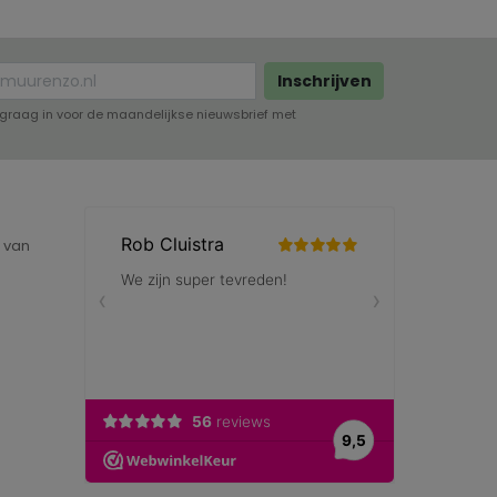
Inschrijven
lf graag in voor de maandelijkse nieuwsbrief met
e van