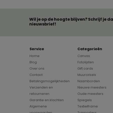
Wil je op de hoogte blijven? Schrijf je d
nieuwsbrief!
Service
Categorieën
Home
Canvas
Blog
Fotolijsten
Over ons
Gift cards
Contact
Muurcirkels
Betalingsmogelijkheden
Naamborden
Verzenden en
Nieuwe meesters
retourneren
Oude meesters
Garantie en klachten
Spiegels
Algemene
Textielframe
voorwaarden
Tuinposters