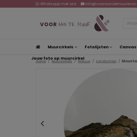
Whatsapp met ons
info@vooraandemuurenzo.
Muurcirkels
Fotolijsten
Canvas
Jouw foto op muurcirkel
Home
Muurcirkels
Natuur
Landschap
Mountai