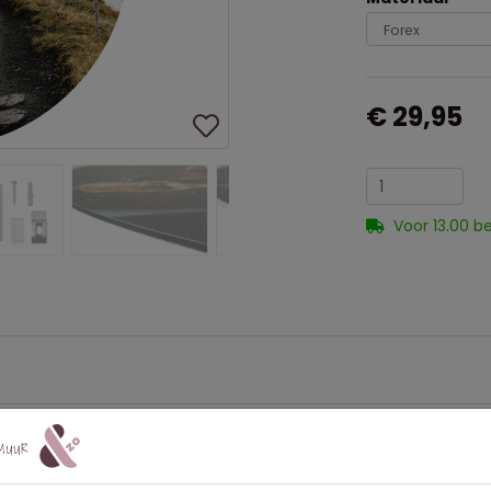
€ 29,95
Voor 13.00 b
02
auw, Bruin, Groen