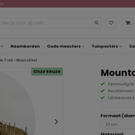
nl
Naamborden
Oude meesters
Tuinposters
Sa
n Trail - Muurcirkel
Mountai
Onze keuze
Eenvoudig te
Rechtstreeks 
Uitstekende k
Formaat (diam
Materiaal