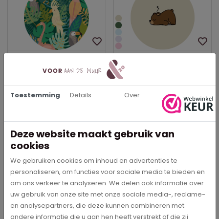
Tropische vogels -
Beertje - Muurcirkel
Muurcirkel
€ 29,95
€ 29,95
Toestemming
Details
Over
In meerdere opties leverbaar
In meerdere opties leverbaar
Bestel direct
Bestel direct
Deze website maakt gebruik van
cookies
We gebruiken cookies om inhoud en advertenties te
personaliseren, om functies voor sociale media te bieden en
Beschrijving
om ons verkeer te analyseren. We delen ook informatie over
uw gebruik van onze site met onze sociale media-, reclame-
Is jouw kleine gek op de jungle? En in het specifiek de
en analysepartners, die deze kunnen combineren met
papegaai? Dan is deze muurcirkel met papegaai perfect voor
andere informatie die u aan hen heeft verstrekt of die zij