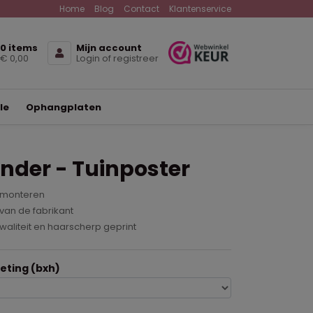
Home
Blog
Contact
Klantenservice
0 items
Mijn account
€ 0,00
Login of registreer
le
Ophangplaten
inder - Tuinposter
 monteren
van de fabrikant
waliteit en haarscherp geprint
ting (bxh)