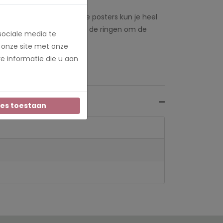
edrukt kunnen worden. De posters kun je heel
at 80x120 en 100x150 zitten de ringen om de
sociale media te
 onze site met onze
e informatie die u aan
les toestaan