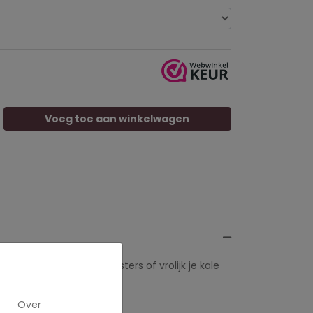
Voeg toe aan winkelwagen
eranda met onze buitenposters of vrolijk je kale
r.
Over