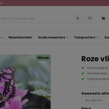
nl
Naamborden
Oude meesters
Tuinposters
Sa
Roze vl
Nieuw
Eenvoudig te
Rechtstreeks 
Uitstekende k
Gewenste afme
Kleur