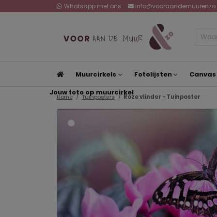
Whatsapp met ons
info@vooraandemuurenzo.
Muurcirkels
Fotolijsten
Canvas
Jouw foto op muurcirkel
Home
Tuinposters
Roze vlinder - Tuinposter