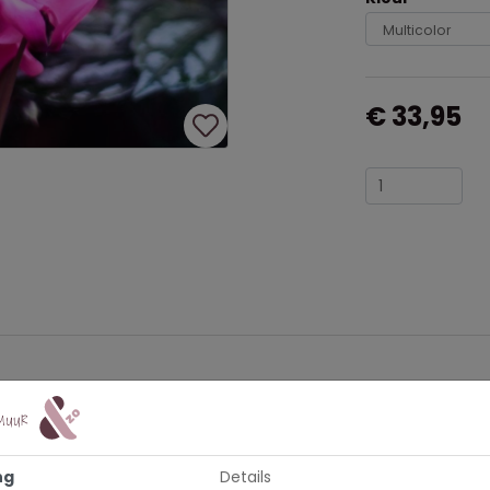
€ 33,95
jij jouw tuin een nieuwe look. Breng sfeer in je tuin of onder je v
tendig en hierdoor geschikt voor buitengebruik het hele jaar doo
ng
Details