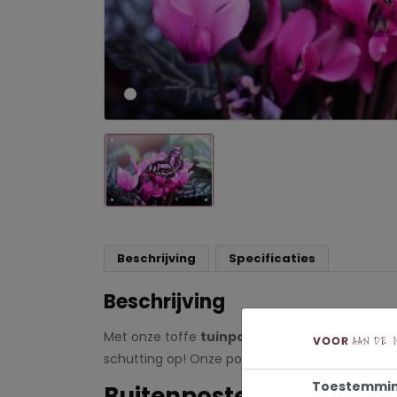
Beschrijving
Specificaties
Beschrijving
Met onze toffe
tuinposter
'Roze vlinder' geef 
schutting op! Onze posters zijn UV-en waterbes
Toestemmi
Buitenposters