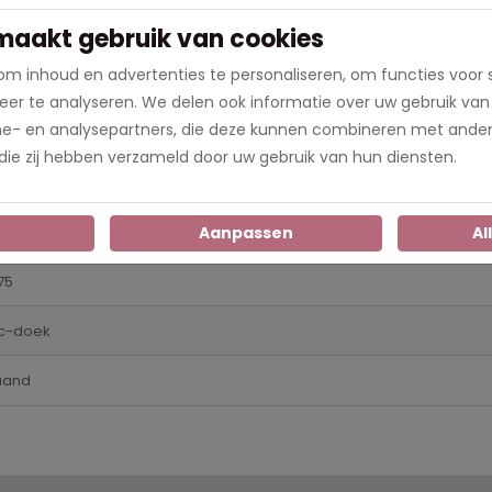
maakt gebruik van cookies
theid waardoor de prints op de poster heel duidelijk en mooi b
 met behulp van de ringen die in de print zitten. Bij het forma
m inhoud en advertenties te personaliseren, om functies voor 
k een ring.
er te analyseren. We delen ook informatie over uw gebruik van
me- en analysepartners, die deze kunnen combineren met ander
op werkdagen voor 18.00 uur besteld, is morgen in huis!
 die zij hebben verzameld door uw gebruik van hun diensten.
n
Aanpassen
Al
75
c-doek
aand