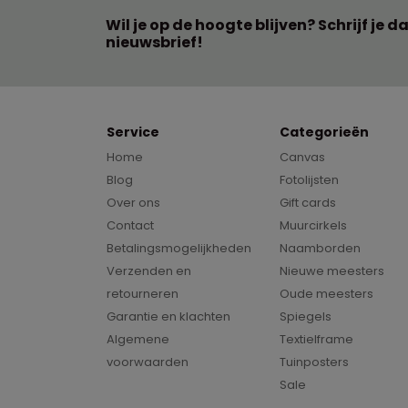
Wil je op de hoogte blijven? Schrijf je d
nieuwsbrief!
Service
Categorieën
Home
Canvas
Blog
Fotolijsten
Over ons
Gift cards
Contact
Muurcirkels
Betalingsmogelijkheden
Naamborden
Verzenden en
Nieuwe meesters
retourneren
Oude meesters
Garantie en klachten
Spiegels
Algemene
Textielframe
voorwaarden
Tuinposters
Sale