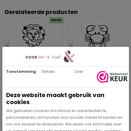
Gerelateerde producten
Nieuw
Sterrenbeeld Leeuw -
Sterrenbeeld Kreeft -
Muurcirkel
Muurcirkel
Toestemming
Details
Over
€ 29,95
€ 29,95
In meerdere opties leverbaar
In meerdere opties leverbaar
Deze website maakt gebruik van
Bestel direct
Bestel direct
cookies
We gebruiken cookies om inhoud en advertenties te
personaliseren, om functies voor sociale media te bieden en
om ons verkeer te analyseren. We delen ook informatie over
uw gebruik van onze site met onze sociale media-, reclame-