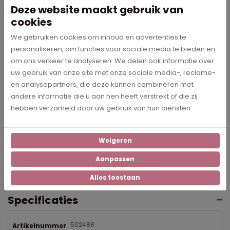
Deze website maakt gebruik van
van een geschuimd PVC met een lichte structuur. Dankzij de
cookies
stralend witte toplaag is Forex uitermate geschikt om te
beprinten. Ook Forex is heel eenvoudig aan de muur te
We gebruiken cookies om inhoud en advertenties te
monteren met het bijgeleverde bevestigingsmateriaal.
personaliseren, om functies voor sociale media te bieden en
om ons verkeer te analyseren. We delen ook informatie over
Ophangsysteem
uw gebruik van onze site met onze sociale media-, reclame-
Onze muurcirkels worden geleverd inclusief ophangsysteem.
en analysepartners, die deze kunnen combineren met
Het ophangsysteem bestaat uit een muurbevestiging en een
andere informatie die u aan hen heeft verstrekt of die zij
ophangplaat, deze plaat plak je aan de achterkant van de
hebben verzameld door uw gebruik van hun diensten.
cirkel, laat dit 24 uur rustig en daarna kun je de muurcirkel zo in
de bevestiging aan de muur schuiven.
Weigeren
N.B.: De kleur van het te ontvangen product kan lichtelijk afwijken
van de kleur die op de website te zien is.
Aanpassen
Alles toestaan
Specificaties
502488
Artikelnummer