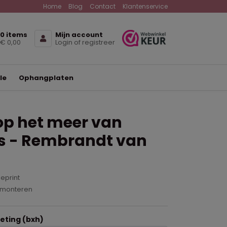
Home
Blog
Contact
Klantenservice
0 items
Mijn account
€ 0,00
Login of registreer
le
Ophangplaten
op het meer van
as - Rembrandt van
eprint
 monteren
ting (bxh)