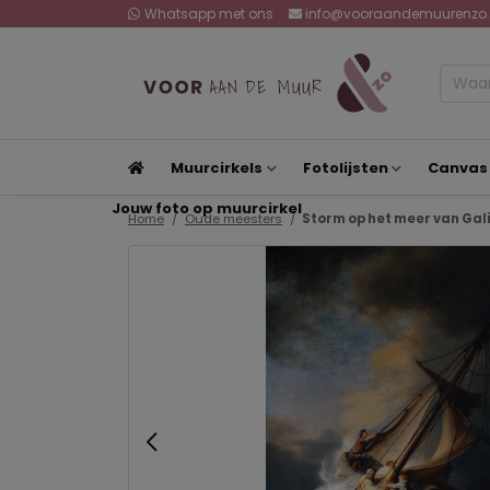
Whatsapp met ons
info@vooraandemuurenzo.
Muurcirkels
Fotolijsten
Canvas
Jouw foto op muurcirkel
Home
Oude meesters
Storm op het meer van Gali