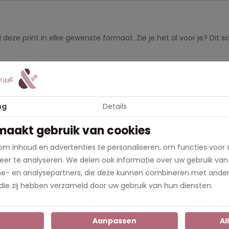
deze print in elke gewenste formaat. Zie je het al voor je? Dit 
andt
De Hollandse kunstschilder Rembrandt van Rijn schilderde i
n Galilea. Het doek toont Jezus die de golven van het meer van G
ng
Details
 Stewart Gardner Museum totdat het doek in 1990 gestolen werd.
maakt gebruik van cookies
m inhoud en advertenties te personaliseren, om functies voor 
nterieur. Of het nu bij jullie thuis is, op kantoor, in de winkel of o
er te analyseren. We delen ook informatie over uw gebruik van
nen als alternatief voor
fotobehang
. Het grote voordeel is da
me- en analysepartners, die deze kunnen combineren met ander
amer? Met VoorAanDeMuurEnZo.nl doe je dit in enkele seconden!
 die zij hebben verzameld door uw gebruik van hun diensten.
n
Aanpassen
Al