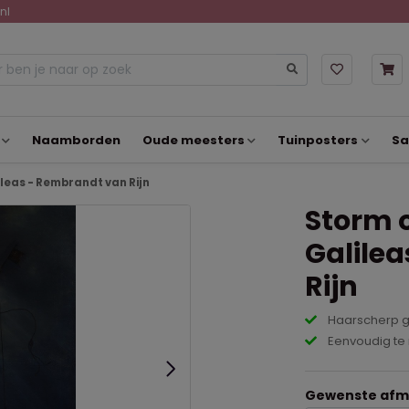
nl
Naamborden
Oude meesters
Tuinposters
Sa
leas - Rembrandt van Rijn
Storm 
Galile
Rijn
Haarscherp g
Eenvoudig te
Gewenste afme