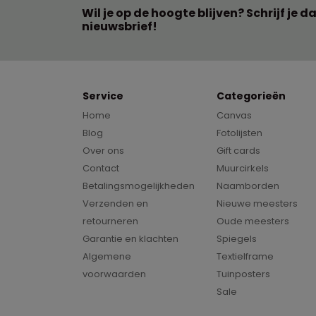
Wil je op de hoogte blijven? Schrijf je d
nieuwsbrief!
Service
Categorieën
Home
Canvas
Blog
Fotolijsten
Over ons
Gift cards
Contact
Muurcirkels
Betalingsmogelijkheden
Naamborden
Verzenden en
Nieuwe meesters
retourneren
Oude meesters
Garantie en klachten
Spiegels
Algemene
Textielframe
voorwaarden
Tuinposters
Sale