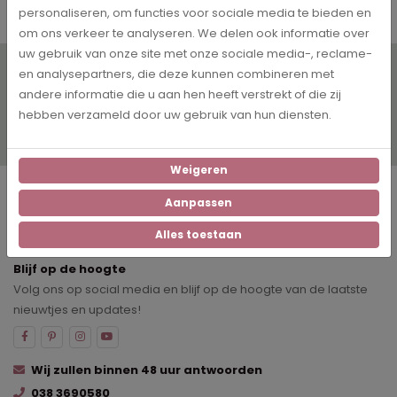
personaliseren, om functies voor sociale media te bieden en
om ons verkeer te analyseren. We delen ook informatie over
uw gebruik van onze site met onze sociale media-, reclame-
Wil je op de hoogte blijven? Schrijf je dan in voor onze
en analysepartners, die deze kunnen combineren met
digitale nieuwsbrief!
andere informatie die u aan hen heeft verstrekt of die zij
Inschrijven
hebben verzameld door uw gebruik van hun diensten.
Ja, ik schrijf mezelf graag in voor de maandelijkse nieuwsbrief met
aanbiedingen
Weigeren
Service
Aanpassen
Categorieën
Alles toestaan
Blijf op de hoogte
Volg ons op social media en blijf op de hoogte van de laatste
nieuwtjes en updates!
Wij zullen binnen 48 uur antwoorden
038 3690580