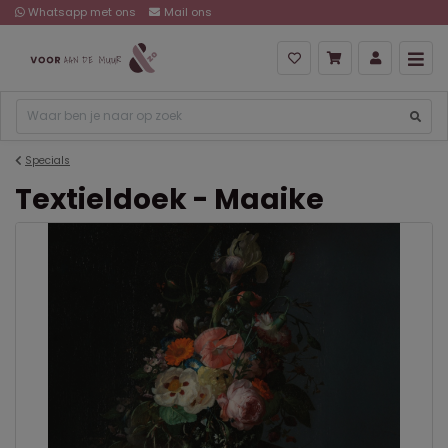
Whatsapp met ons
Mail ons
Specials
Textieldoek - Maaike