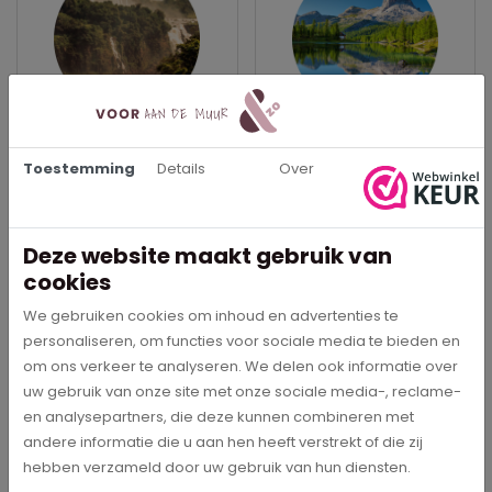
Watervallen - Muurcirkel
Calm Mountain Lake -
Muurcirkel
Toestemming
Details
Over
€ 29,95
€ 29,95
In meerdere opties leverbaar
In meerdere opties leverbaar
Deze website maakt gebruik van
Bestel direct
Bestel direct
cookies
We gebruiken cookies om inhoud en advertenties te
personaliseren, om functies voor sociale media te bieden en
om ons verkeer te analyseren. We delen ook informatie over
uw gebruik van onze site met onze sociale media-, reclame-
Specificaties
en analysepartners, die deze kunnen combineren met
andere informatie die u aan hen heeft verstrekt of die zij
0402
Artikelnummer
hebben verzameld door uw gebruik van hun diensten.