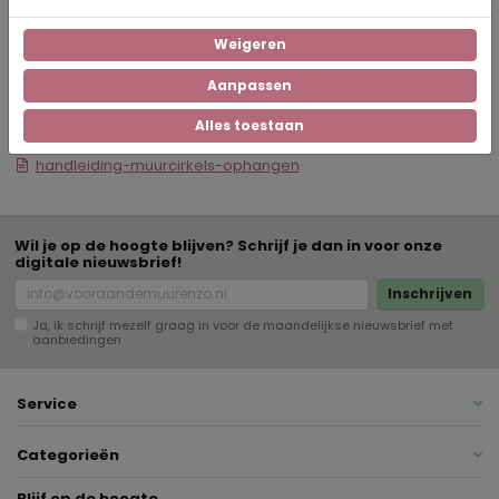
Blauw, Bruin, Groen
Kleur
Weigeren
Aanpassen
Alles toestaan
Downloads
handleiding-muurcirkels-ophangen
Wil je op de hoogte blijven? Schrijf je dan in voor onze
digitale nieuwsbrief!
Inschrijven
Ja, ik schrijf mezelf graag in voor de maandelijkse nieuwsbrief met
aanbiedingen
Service
Categorieën
Blijf op de hoogte