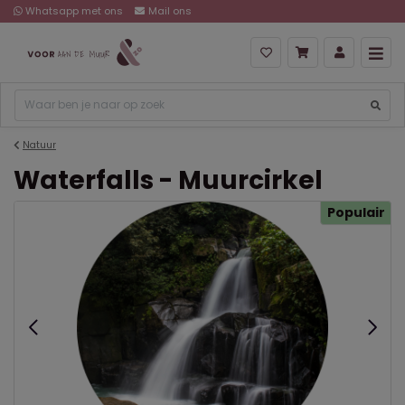
Whatsapp met ons
Mail ons
Natuur
Waterfalls - Muurcirkel
Populair