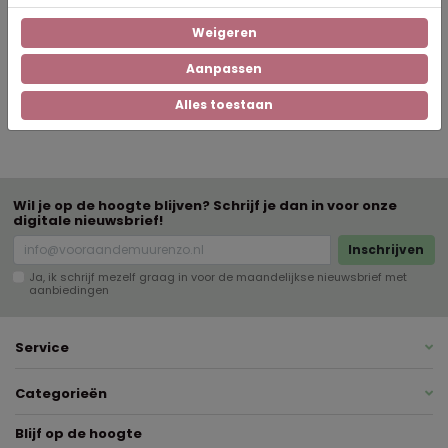
pvc-doek
Weigeren
Materiaal lijst
Aanpassen
Staand
Oriëntatie
Alles toestaan
Wil je op de hoogte blijven? Schrijf je dan in voor onze
digitale nieuwsbrief!
Inschrijven
Ja, ik schrijf mezelf graag in voor de maandelijkse nieuwsbrief met
aanbiedingen
Service
Categorieën
Blijf op de hoogte