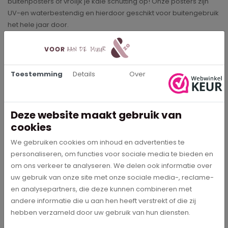
buitenposters of vrolijk je kale schutting op! Onze posters zijn
UV-en waterbestendig en hierdoor geschikt voor buitengebruik
het hele jaar door.
Buitenposters
Onze
buitenposters
hebben een hoge kleurechtheid
waardoor de prints op de poster heel duidelijk en mooi bedrukt
Toestemming
Details
Over
kunnen worden. De posters kun je heel eenvoudig bevestigen
aan je schutting of balkon met behulp van de ringen die in de
print zitten. Bij het formaat 80x120 en 100x150 zitten de ringen om
Deze website maakt gebruik van
de 30cm en bij de overige formaten zit in elke hoek een ring.
cookies
De verzendkosten van onze prints zijn gratis en op werkdagen
We gebruiken cookies om inhoud en advertenties te
voor 18.00 uur besteld, is morgen in huis!
personaliseren, om functies voor sociale media te bieden en
om ons verkeer te analyseren. We delen ook informatie over
uw gebruik van onze site met onze sociale media-, reclame-
Specificaties
en analysepartners, die deze kunnen combineren met
andere informatie die u aan hen heeft verstrekt of die zij
hebben verzameld door uw gebruik van hun diensten.
5375
Artikelnummer