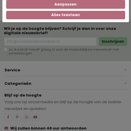
19mm-handleiding
Aanpassen
27mm-handleiding
Alles toestaan
Wil je op de hoogte blijven? Schrijf je dan in voor onze
digitale nieuwsbrief!
Inschrijven
Ja, ik schrijf mezelf graag in voor de maandelijkse nieuwsbrief met
aanbiedingen
Service
Categorieën
Blijf op de hoogte
Volg ons op social media en blijf op de hoogte van de laatste
nieuwtjes en updates!
Wij zullen binnen 48 uur antwoorden