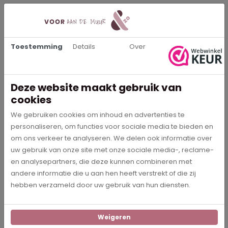
Eenvoudig te monteren
Beschrijving
Toestemming
Details
Over
Willem Roelofs - Zeegezicht op Heijst
Deze website maakt gebruik van
Specificaties
cookies
We gebruiken cookies om inhoud en advertenties te
2220
Artikelnummer
personaliseren, om functies voor sociale media te bieden en
om ons verkeer te analyseren. We delen ook informatie over
Willem Roelofs
uw gebruik van onze site met onze sociale media-, reclame-
Schilder
en analysepartners, die deze kunnen combineren met
andere informatie die u aan hen heeft verstrekt of die zij
hebben verzameld door uw gebruik van hun diensten.
Downloads
Weigeren