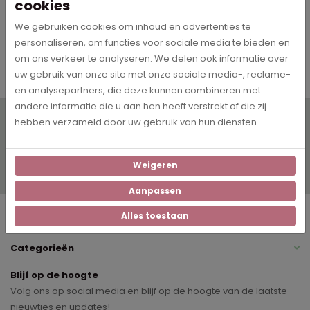
cookies
We gebruiken cookies om inhoud en advertenties te
Wit
Kleur
personaliseren, om functies voor sociale media te bieden en
om ons verkeer te analyseren. We delen ook informatie over
uw gebruik van onze site met onze sociale media-, reclame-
en analysepartners, die deze kunnen combineren met
andere informatie die u aan hen heeft verstrekt of die zij
Wil je op de hoogte blijven? Schrijf je dan in voor onze
hebben verzameld door uw gebruik van hun diensten.
digitale nieuwsbrief!
Inschrijven
Weigeren
Ja, ik schrijf mezelf graag in voor de maandelijkse nieuwsbrief met
aanbiedingen
Aanpassen
Service
Alles toestaan
Categorieën
Blijf op de hoogte
Volg ons op social media en blijf op de hoogte van de laatste
nieuwtjes en updates!