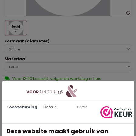
Formaat (diameter)
Materiaal
Voor 13.00 besteld, volgende werkdag in huis
Eenvoudig te monteren
Rechtstreeks van de fabrikant
Uitstekende kwaliteit en haarscherp geprint
Toestemming
Details
Over
Specificaties
Deze website maakt gebruik van
4104
Artikelnummer