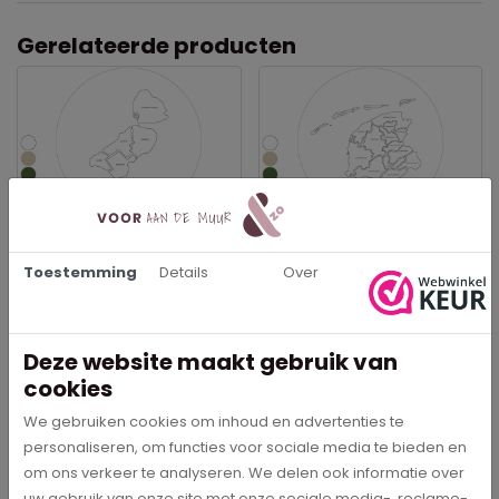
Gerelateerde producten
Provincie Flevoland -
Provincie Friesland -
Muurcirkel
Muurcirkel
Toestemming
Details
Over
€ 29,95
€ 29,95
In meerdere opties leverbaar
In meerdere opties leverbaar
Deze website maakt gebruik van
Bestel direct
Bestel direct
cookies
We gebruiken cookies om inhoud en advertenties te
personaliseren, om functies voor sociale media te bieden en
om ons verkeer te analyseren. We delen ook informatie over
uw gebruik van onze site met onze sociale media-, reclame-