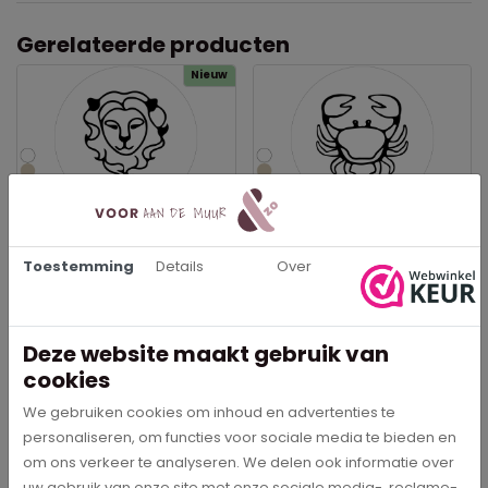
Gerelateerde producten
Nieuw
Sterrenbeeld Leeuw -
Sterrenbeeld Kreeft -
Muurcirkel
Muurcirkel
Toestemming
Details
Over
€ 29,95
€ 29,95
In meerdere opties leverbaar
In meerdere opties leverbaar
Deze website maakt gebruik van
Bestel direct
Bestel direct
cookies
We gebruiken cookies om inhoud en advertenties te
personaliseren, om functies voor sociale media te bieden en
om ons verkeer te analyseren. We delen ook informatie over
uw gebruik van onze site met onze sociale media-, reclame-