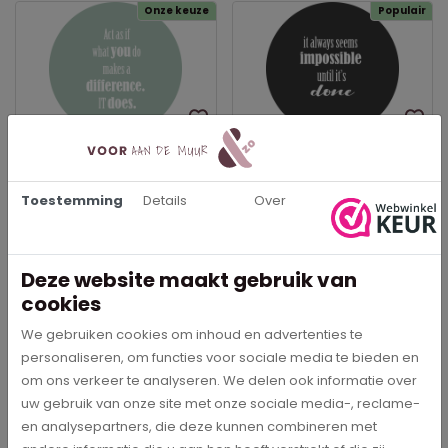
Onze keuze
Populair
Act as if what you do
It always seems
makes a difference. It
impossible until it's done -
does. - Muurcirkel
Muurcirkel
Toestemming
Details
Over
€ 29,95
€ 29,95
In meerdere opties leverbaar
In meerdere opties leverbaar
Deze website maakt gebruik van
Bestel direct
Bestel direct
cookies
We gebruiken cookies om inhoud en advertenties te
personaliseren, om functies voor sociale media te bieden en
om ons verkeer te analyseren. We delen ook informatie over
uw gebruik van onze site met onze sociale media-, reclame-
Beschrijving
en analysepartners, die deze kunnen combineren met