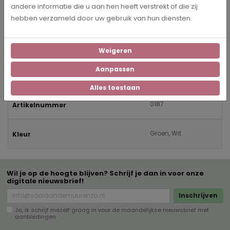
Op zoek naar een leuke quote voor aan de muur? Ga voor de
andere informatie die u aan hen heeft verstrekt of die zij
muurcirkel 'Make everyday a little less ordinary'. Maak elke dag
hebben verzameld door uw gebruik van hun diensten.
een beetje minder gewoon dan de vorige dag. De muurcirkel is
verkrijgbaar in veel verschillende formaten op dibond en forex.
Weigeren
Aanpassen
Specificaties
Alles toestaan
0187
Artikelnummer
Groen, Wit
Kleur
Wil je op de hoogte blijven? Schrijf je dan in voor onze
digitale nieuwsbrief!
Inschrijven
Ja, ik schrijf mezelf graag in voor de maandelijkse nieuwsbrief met
aanbiedingen