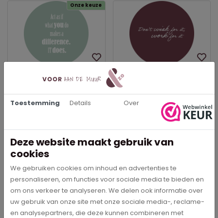
Onze keuze
Act as if what you do
Don't wish for it, work for
makes a difference. It
it - Muurcirkel
does. - Muurcirkel
Toestemming
Details
Over
€ 29,95
€ 29,95
In meerdere opties leverbaar
In meerdere opties leverbaar
Bestel direct
Bestel direct
Deze website maakt gebruik van
cookies
We gebruiken cookies om inhoud en advertenties te
personaliseren, om functies voor sociale media te bieden en
om ons verkeer te analyseren. We delen ook informatie over
uw gebruik van onze site met onze sociale media-, reclame-
Beschrijving
en analysepartners, die deze kunnen combineren met