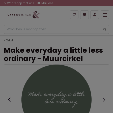
Whatsapp met ons
Mail ons
Tekst
Make everyday a little less
ordinary - Muurcirkel