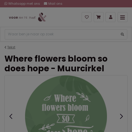
Whatsapp met ons
Mail ons
Tekst
Where flowers bloom so
does hope - Muurcirkel