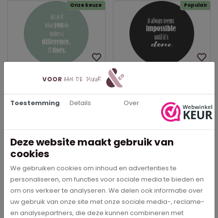
Onze keuze
Populair
Act as if what you do
It always seems
makes a difference. It
impossible until it's done -
does. - Muurcirkel
Muurcirkel
Toestemming
Details
Over
€ 29,95
€ 29,95
In meerdere opties leverbaar
In meerdere opties leverbaar
Bestel direct
Bestel direct
Deze website maakt gebruik van
cookies
We gebruiken cookies om inhoud en advertenties te
personaliseren, om functies voor sociale media te bieden en
om ons verkeer te analyseren. We delen ook informatie over
uw gebruik van onze site met onze sociale media-, reclame-
Beschrijving
en analysepartners, die deze kunnen combineren met