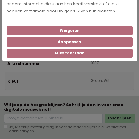
Op zoek naar een inspirerende quote voor aan de muur? Ga
andere informatie die u aan hen heeft verstrekt of die zij
voor de muurcirkel 'Where flowers bloom so does hope'. De
hebben verzameld door uw gebruik van hun diensten.
muurcirkel is verkrijgbaar in veel verschillende formaten op
dibond en forex.
Weigeren
Aanpassen
Specificaties
Alles toestaan
0187
Artikelnummer
Groen, Wit
Kleur
Wil je op de hoogte blijven? Schrijf je dan in voor onze
digitale nieuwsbrief!
Inschrijven
Ja, ik schrijf mezelf graag in voor de maandelijkse nieuwsbrief met
aanbiedingen