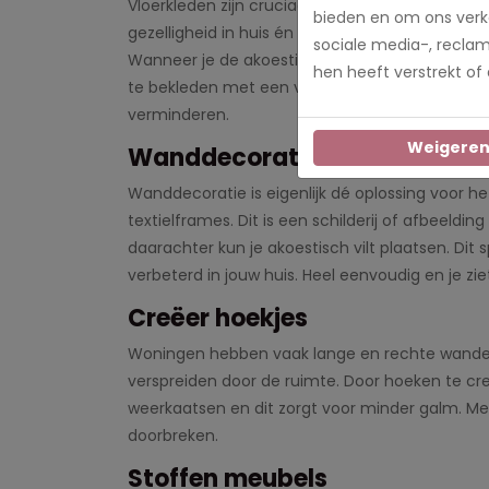
Vloerkleden zijn cruciaal voor de akoestiek en 
bieden en om ons verke
gezelligheid in huis én verbetert ook nog eens d
sociale media-, recla
Wanneer je de akoestiek in huis wilt verbetere
hen heeft verstrekt of
te bekleden met een vloerkleed. Een hoogpolig
verminderen.
Weigere
Wanddecoratie
Wanddecoratie is eigenlijk dé oplossing voor he
textielframes. Dit is een schilderij of afbeeldin
daarachter kun je akoestisch vilt plaatsen. Dit 
verbeterd in jouw huis. Heel eenvoudig en je zi
Creëer hoekjes
Woningen hebben vaak lange en rechte wanden
verspreiden door de ruimte. Door hoeken te cr
weerkaatsen en dit zorgt voor minder galm. Met
doorbreken.
Stoffen meubels