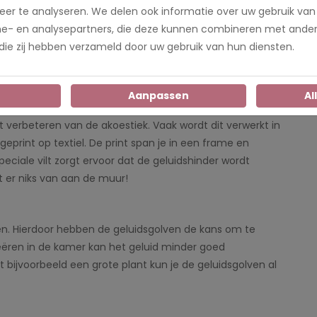
de sfeer in huis. Een vloerkleed brengt warmte en
er te analyseren. We delen ook informatie over uw gebruik van
e akoestiek. Leg er eentje bij de bank of de eettafel.
me- en analysepartners, die deze kunnen combineren met ander
n raden wij wel aan om zo’n 20% van de vloeroppervlakte
 die zij hebben verzameld door uw gebruik van hun diensten.
 kleed zal het beste werken om de geluidshinder te
n
Aanpassen
Al
t verbeteren van de akoestiek. Vaak wordt dit verwerkt in
g geprint op textiel. De print span je in een frame en
speciale vilt zorgt ervoor dat de geluidshinder wordt
et er niks van aan de muur!
. Hierdoor hebben de geluidsgolven de kans om te
eëren in de kamer kan het geluid minder goed
 bijvoorbeeld een grote plant kun je de geluidsgolven al