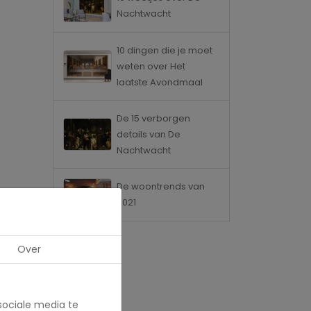
Nachtwacht
10 dingen die je moet
weten over Het
laatste Avondmaal
De 15 verborgen
details van De
Nachtwacht
De woontrends van
2021
Over
sociale media te