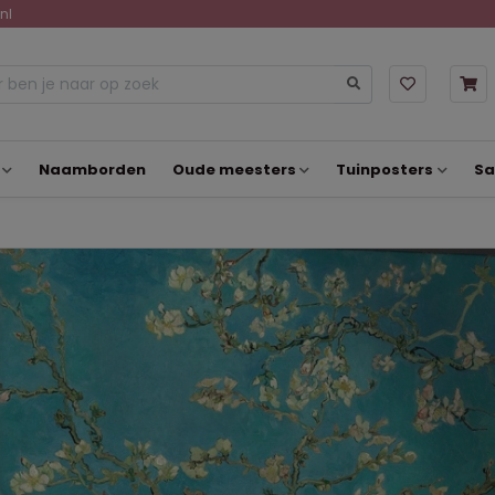
nl
Naamborden
Oude meesters
Tuinposters
Sa