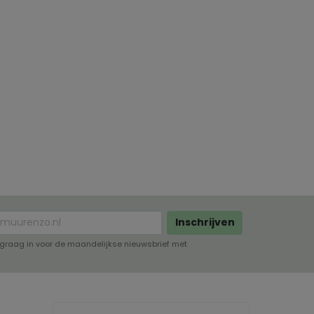
Inschrijven
lf graag in voor de maandelijkse nieuwsbrief met