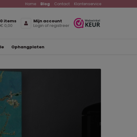
Home
Blog
Contact
Klantenservice
0 items
Mijn account
€ 0,00
Login of registreer
le
Ophangplaten