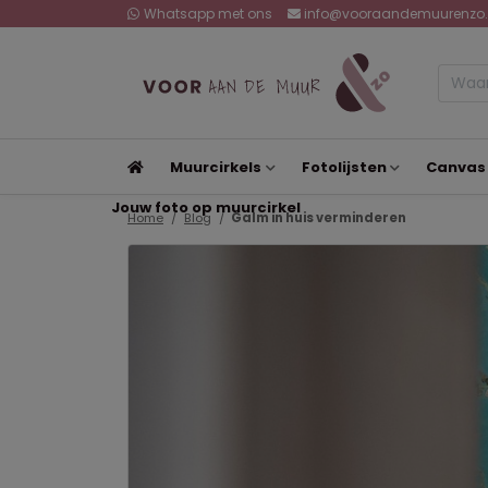
Whatsapp met ons
info@vooraandemuurenzo.
Muurcirkels
Fotolijsten
Canvas
Jouw foto op muurcirkel
Home
Blog
Galm in huis verminderen