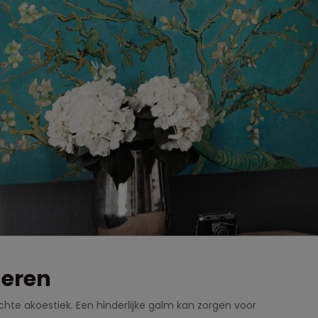
deren
echte akoestiek. Een hinderlijke galm kan zorgen voor