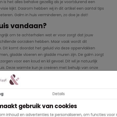
is het alles behalve gezellig als je voortdurend een
evisie kijkt. Daarom hebben wij in dit artikel een aantal tips
eteren. Galm in huis verminderen, zo doe je dat!
uis vandaan?
langrijk om te achterhalen wat er voor zorgt dat jouw
erschillende oorzaken hebben. Maar vaak wordt dit
. Dit komt doordat het geluid via deze oppervlakken
amen, gladde vloeren en gladde muren zijn. De galm zorgt
 zorgen voor een koud en kil gevoel. Dit wil je natuurlijk
in huis. Deze warmte kun je creëren met behulp van onze
rdijnen
heel slecht voor je akoestiek. Deze ramen zorgen namelijk
ng
Details
nen kunnen deze weerkaatsing van geluid verminderen.
maakt gebruik van cookies
m inhoud en advertenties te personaliseren, om functies voor 