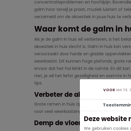
concentratieproblemen en hoofdpijn. Bovendien 
galm hoor terwijl je praat, muziek luistert of tel
verzameld om de akoestiek in jouw huis te verb
Waar komt de galm in h
Als je de galm in huis wil verbeteren, is het be
akoestiek in huis slecht is. Galm in huis kan v
veroorzaakt door harde en gladde oppervlakken
weerkaatst. Dit kunnen hoge plafonds, grote r
ervoor dat het hol klinkt in de ruimte. En dit kan
niet, je wil het liefst gezelligheid en warmte 
tips:
Verbeter de akoestiek met go
Grote ramen in huis zijn super mooi, maar wel 
Toestemmi
voor veel weerkaatsing van het geluid. Gordij
Deze website 
Demp de vloer
We gebruiken cookies o