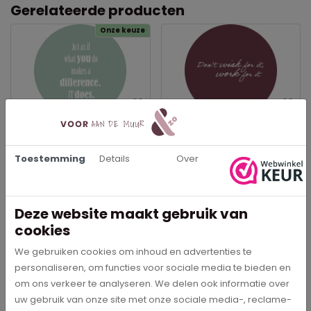
Gerelateerde producten
Onze keuze
Act as if what you do
Don't wish for it, work for
makes a difference. It
it - Muurcirkel
does. - Muurcirkel
Toestemming
Details
Over
€ 29,95
€ 29,95
In meerdere opties leverbaar
In meerdere opties leverbaar
Deze website maakt gebruik van
Bestel direct
Bestel direct
cookies
We gebruiken cookies om inhoud en advertenties te
personaliseren, om functies voor sociale media te bieden en
om ons verkeer te analyseren. We delen ook informatie over
uw gebruik van onze site met onze sociale media-, reclame-