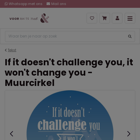
Whatsapp met ons
Mail ons
Tekst
If it doesn't challenge you, it
won't change you -
Muurcirkel